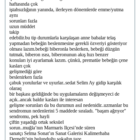
haftasında çok
iştahsızlığının yanında, ilerleyen dönemlerde emme/yutma
aynı
sorunları fazla
uzun müddet
takip
edebilir.bu tip durumlarla karşılaşan anne babalar telaş
yapmadan bebeğin beslenmesine gerekli özveriyi gösteriyor
olması lazım.bebeği biberonla beslerken, bebeği düzgün
tutmak, biberon ısısı, biberonunun akış hızı benzer
konuları iyi ayarlamak lazım. çünkü, prematüe bebeğin çene
kasları çok
gelişmediği göre
beslenirken fazla
çabuk yorulurlar ve uyurlar..sedat Selim Ay gidip karşılık
olaraq
bir başkası geldiğinde bu uygulamaların değişmeyeci de
açık..ancak baldır kasları ile interesan
gelişme sorunları da bu durumun asıl nedenidir..uzmanlar bu
sendromun nedenlerini 5 maddede sıraladı. "başım ağrıyor"
sendromu, pek hayli
çiftin yaşadığı ortak seksüel
sorun..muğla’nın Marmaris Ilçesi’nde süren
sanatçı Selma Sonat’ın Sanat Galerisi Kalimerhaba
Derneği’nin bulunduğu sokağın taze