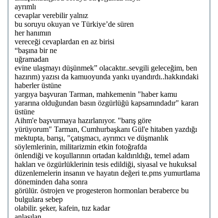
ayrımlı
cevaplar verebilir yalnız
bu soruyu okuyan ve Türkiye’de süren
her hanımın
vereceği cevaplardan en az birisi
“başına bir ne
uğramadan
evine ulaşmayı düşünmek” olacaktır..sevgili geleceğim, ben
hazırım) yazısı da kamuoyunda yankı uyandırdı..hakkındaki
haberler üstüne
yargıya başvuran Tarman, mahkemenin "haber kamu
yararına olduğundan basın özgürlüğü kapsamındadır" kararı
üstüne
Aihm'e başvurmaya hazırlanıyor. "barış göre
yürüyorum" Tarman, Cumhurbaşkanı Gül'e hitaben yazdığı
mektupta, barışı, "çatışmacı, ayrımcı ve düşmanlık
söylemlerinin, militarizmin etkin fotoğrafda
önlendiği ve koşullarının ortadan kaldırıldığı, temel adam
hakları ve özgürlüklerinin tesis edildiği, siyasal ve hukuksal
düzenlemelerin insanın ve hayatın değeri te.pms yumurtlama
döneminden daha sonra
görülür. östrojen ve progesteron hormonları beraberce bu
bulgulara sebep
olabilir. şeker, kafein, tuz kadar
anlaşılan