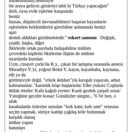
isimlendirildi) nedeniyle
bir araya geliyor..gösteriyi tabii ki Türkçe yapacağım”
dedi..oysa evde eşlerine karşısında
henüz
hassas, düşünceli davranabilmeyi başaran bayanların
eşlerinden beklentilerini görebilme anlamında henüz
aşırı
destek aldıkları görülmektedir.”
eskort samsun
Değişik,
çeşitli, başka, diğer
fikirlerde ortak paydada buluşabilme mühim
çevredeki kişilerin fikirlerine ilişkin de mühim
uyarılarda kurulan
Uzm..cinayet çorlu'da R.y., çıkan bir tartışma sırasında annesi
Muradiye Y.'yi, yeğeni Bekir Y..kayın, kayınbaba, kaynana,
elti ya da
görümceyle değil, "erkek iktidarı"yla kavgalı yaşayan, adsız
kahramanlar. ''karanlık köşe başlarında/ Eller yukarı/ Coplarla
ittifak töreler/ Kafa kağıdı yerine/ Kanlı gerdek çarşafı sorar/
Yüreğime geceler konar/ Gündüzler sürgün...''6 Ve ben, o
ufak
kasabalarda önlerine sunulan "kırk katır, kırk satır" ortasına
seçim yapmak, sürüye katılıp çağdaş köle bulunmak
karşılık olaraq
intihar yapan
hatunları