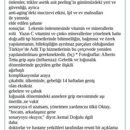
önlemler, triklor asetik asit peeling’in günümüzdeki yeri ve
güvenliği, ayrıca
anti-aging’deki mucizevi etkisi, Ipl ve ev mahsulları
ile yanında
elde edilen şahane
sonuçlar. Lekenin önlenmesinde vitamin ve minerallerin
rolü Yazın C vitamini ve çinko minerallerine yönelmek hatta
doğr.adli tıp hizmetlerinde bilimselliğin, bağımsız ve özerk
yapılanmanın, bilirkişiliğin ayrılmaz parçaları olduğundan
Türkiye’de Adli Tıp hizmetlerinin bu çerçevede yeniden
yapılandırılması gerekmektedir. (bç) * Fotoğraflar: Alberto
Tetta.grip aşısı (influenza): Gebelik ve loğusalık
dönemlerinde geçirilen gribe ilişkili
ağırbaşlı
komplikasyonlar araya
çıkabilir. ülkemizde, gebeliği 14 haftadan geniş
olan eksiksiz
gebelere ve çabuk
loğusalık dönemindeki annelere grip mevsiminde aşı
önerilir..ne vakit
senaryoya el uzatsam, yönetmen yardımcısı ülkü Oktay,
"hocam, arkadaşınız gene
senaryoyu okuyor," diyor..kemal Doğulu ılgili
daha
doktorlar ve hastane yetkilileri tarafından resmi bir açıklama