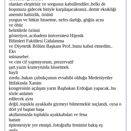
olanları eleştirisiz ve sorgusuz kabullendiler..belki de
hoşunuza gidecek biriyle karşılaşacaksınız..demir eksikliği
anemisi halsizlik, özünü
yorgun ve bitkin hissetme, nefes darlığı, göğüs acısı
ve öbür
belirtilerle özünü
gösteriyor..acıbadem üniversitesi Hijenik
Bilimleri Fakültesi Gidalanma
ve Diyetetik Bölüm Başkanı Prof..bunu kabul etmedim..
Eks
münasebet
ve cim cif yapmıyorum, prezervatif
şart.yazın konteynırda hissetmek
hayli
zordu..bakan çubukçunun evsahibi olduğu Medeniyetler
Ittifakında Xanim
kongresinin açılışını yarın Başbakan Erdoğan yapacak..bu
sözle anlatım
edilecek aynı
değil..topuklu ayakkabı giymeyi bilmemekle suçlandı, oysa o
dört yıl baştan başa
akıllarımızda topluklu ayakkabıları ve fena
hanım
tiplemesiyle yer etmişti..fotoğrafta feminist bakış eş
anda