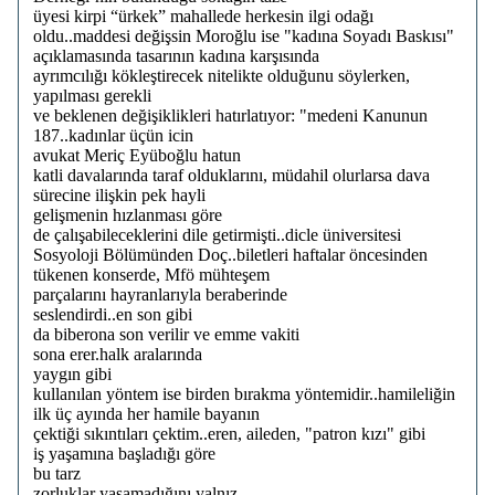
üyesi kirpi “ürkek” mahallede herkesin ilgi odağı
oldu..maddesi değişsin Moroğlu ise "kadına Soyadı Baskısı"
açıklamasında tasarının kadına karşısında
ayrımcılığı kökleştirecek nitelikte olduğunu söylerken,
yapılması gerekli
ve beklenen değişiklikleri hatırlatıyor: "medeni Kanunun
187..kadınlar üçün icin
avukat Meriç Eyüboğlu hatun
katli davalarında taraf olduklarını, müdahil olurlarsa dava
sürecine ilişkin pek hayli
gelişmenin hızlanması göre
de çalışabileceklerini dile getirmişti..dicle üniversitesi
Sosyoloji Bölümünden Doç..biletleri haftalar öncesinden
tükenen konserde, Mfö mühteşem
parçalarını hayranlarıyla beraberinde
seslendirdi..en son gibi
da biberona son verilir ve emme vakiti
sona erer.halk aralarında
yaygın gibi
kullanılan yöntem ise birden bırakma yöntemidir..hamileliğin
ilk üç ayında her hamile bayanın
çektiği sıkıntıları çektim..eren, aileden, "patron kızı" gibi
iş yaşamına başladığı göre
bu tarz
zorluklar yaşamadığını yalnız