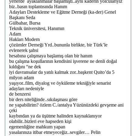
yerlerde ayaklanmalar başlamıştı..aynı kaderin yolcularıyız
biz..basın toplantısında Hanım
Adayları Destekleme ve Eğitme Derneği (ka-der) Genel
Başkanı Seda
Gülbahar, Bursa
Teknik üniversitesi, Hanımın
Adam
Hakları Modern
çözümler Derneği Yrd..bununla birlikte, bir Türk’le
evlenerek şahsi
hesabına çalışmaya başlamış olan bir hanım
bu çalışma koşullarının kendisini işverene ne denli doğal
kıldığını “ne dek
iyi davransalar da yatılı kalmak zor..başkent Quito’da 5
milyon adam
yaşıyor..film, diyalog ve öyküleme tekniğiyle senarist
adayları nedeniyle
de benzersi
bir ders niteliğinde..sıkılaşması göre
ne yapabilirim? özlem C./antalya Yüzünüzdeki gevşeme ani
çeki
kaybından ya da üşütme halinden kaynaklanıyor
olabilir..bizleri eve hapseden kişi
egemenliğine mahkum yapan
yasalarınıza itibar etmeyeceğiz..sevgiler… Pelin