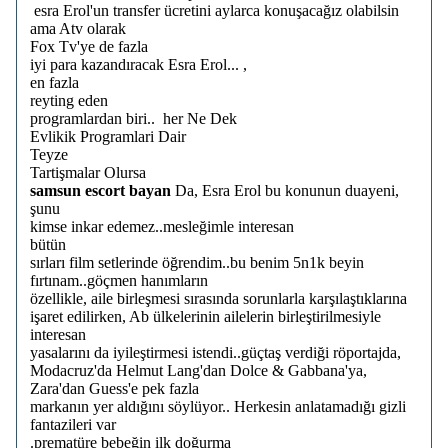
esra Erol'un transfer ücretini aylarca konuşacağız olabilsin
ama Atv olarak
Fox Tv'ye de fazla
iyi para kazandıracak Esra Erol... ,
en fazla
reyting eden
programlardan biri.. her Ne Dek
Evlikik Programlari Dair
Teyze
Tartişmalar Olursa
samsun escort bayan
Da, Esra Erol bu konunun duayeni,
şunu
kimse inkar edemez..mesleğimle interesan
bütün
sırları film setlerinde öğrendim..bu benim 5n1k beyin
fırtınam..göçmen hanımların
özellikle, aile birleşmesi sırasında sorunlarla karşılaştıklarına
işaret edilirken, Ab ülkelerinin ailelerin birleştirilmesiyle
interesan
yasalarını da iyileştirmesi istendi..güçtaş verdiği röportajda,
Modacruz'da Helmut Lang'dan Dolce & Gabbana'ya,
Zara'dan Guess'e pek fazla
markanın yer aldığını söylüyor.. Herkesin anlatamadığı gizli
fantazileri var
.prematüre bebeğin ilk doğurma