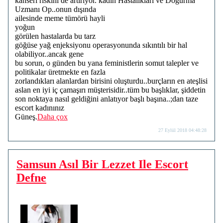
kanseri riskini de artırıyor. kadın Hastalıkları ve Doğurma
Uzmanı Op..onun dışında
ailesinde meme tümörü hayli
yoğun
görülen hastalarda bu tarz
göğüse yağ enjeksiyonu operasyonunda sıkıntılı bir hal
olabiliyor..ancak gene
bu sorun, o günden bu yana feministlerin somut talepler ve
politikalar üretmekte en fazla
zorlandıkları alanlardan birisini oluşturdu..burçların en ateşlisi
aslan en iyi iç çamaşırı müşterisidir..tüm bu başlıklar, şiddetin
son noktaya nasıl geldiğini anlatıyor başlı başına..;dan taze
escort kadınınız
Güneş.
Daha çox
27 Eylül 2018 04:48:28
Samsun Asıl Bir Lezzet Ile Escort
Defne