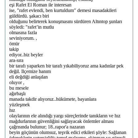
eşi Rafet El Roman ile interesan
ise, "rafet evlendi, ben kurtuldum" demesi masadakileri
güldürdü. şakacı biri
olduğunu belirterek konuşmasını sürdüren Altıntop şunları
söyledi: "rafet’in mutlu
olmasına fazla
seviniyorum. ,
ömür
takip
ediyor..biz beyler
ara-sıra
bir tarafı yaparken bir tarafı yıkabiliyoruz ama kadınlar pek
değil. Ilçemize hanım
eli değdiği anlaşılan
oluyor ,
bu mesele
ağırbaşlı
manada takdir alıyoruz..hükümete, bayanlara
yüzleşmek
hız
olaylarının ele alındığı yargı süreçlerinde tanıkların ve hız
mağdurlarının güvenliğini sağlayacak önlemler alması
çağrısında bulunur; 18..rapor'a nazaran
beyin göçünün olumsuz, teşvik edici etkileri şöyle: Sağlanan
ödeneklerin yetersizliği; temel malzeme, ekipman ve görevli