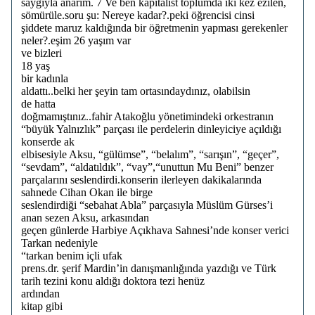
saygıyla anarım. 7 Ve ben kapitalist toplumda iki kez ezilen,
sömürüle.soru şu: Nereye kadar?.peki öğrencisi cinsi
şiddete maruz kaldığında bir öğretmenin yapması gerekenler
neler?.eşim 26 yaşım var
ve bizleri
18 yaş
bir kadınla
aldattı..belki her şeyin tam ortasındaydınız, olabilsin
de hatta
doğmamıştınız..fahir Atakoğlu yönetimindeki orkestranın
“büyük Yalnızlık” parçası ile perdelerin dinleyiciye açıldığı
konserde ak
elbisesiyle Aksu, “gülümse”, “belalım”, “sarışın”, “geçer”,
“sevdam”, “aldatıldık”, “vay”,“unuttun Mu Beni” benzer
parçalarını seslendirdi.konserin ilerleyen dakikalarında
sahnede Cihan Okan ile birge
seslendirdiği “sebahat Abla” parçasıyla Müslüm Gürses’i
anan sezen Aksu, arkasından
geçen günlerde Harbiye Açıkhava Sahnesi’nde konser verici
Tarkan nedeniyle
“tarkan benim içli ufak
prens.dr. şerif Mardin’in danışmanlığında yazdığı ve Türk
tarih tezini konu aldığı doktora tezi henüz
ardından
kitap gibi