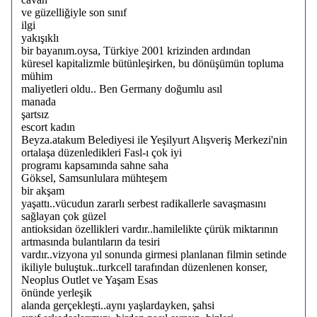
ve güzelliğiyle son sınıf
ilgi
yakışıklı
bir bayanım.oysa, Türkiye 2001 krizinden ardından
küresel kapitalizmle bütünleşirken, bu dönüşümün topluma
mühim
maliyetleri oldu.. Ben Germany doğumlu asıl
manada
şartsız
escort kadın
Beyza.atakum Belediyesi ile Yeşilyurt Alışveriş Merkezi'nin
ortalaşa düzenledikleri Fasl-ı çok iyi
programı kapsamında sahne saha
Göksel, Samsunlulara mühteşem
bir akşam
yaşattı..vücudun zararlı serbest radikallerle savaşmasını
sağlayan çok güzel
antioksidan özellikleri vardır..hamilelikte çürük miktarının
artmasında bulantıların da tesiri
vardır..vizyona yıl sonunda girmesi planlanan filmin setinde
ikiliyle buluştuk..turkcell tarafından düzenlenen konser,
Neoplus Outlet ve Yaşam Esas
önünde yerleşik
alanda gerçekleşti..aynı yaşlardayken, şahsi