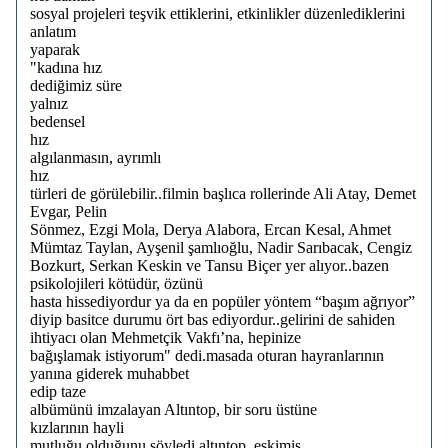
sosyal projeleri teşvik ettiklerini, etkinlikler düzenlediklerini
anlatım
yaparak
"kadına hız
dediğimiz süre
yalnız
bedensel
hız
algılanmasın, ayrımlı
hız
türleri de görülebilir..filmin başlıca rollerinde Ali Atay, Demet
Evgar, Pelin
Sönmez, Ezgi Mola, Derya Alabora, Ercan Kesal, Ahmet
Mümtaz Taylan, Ayşenil şamlıoğlu, Nadir Sarıbacak, Cengiz
Bozkurt, Serkan Keskin ve Tansu Biçer yer alıyor..bazen
psikolojileri kötüdür, özünü
hasta hissediyordur ya da en popüler yöntem “başım ağrıyor”
diyip basitce durumu ört bas ediyordur..gelirini de sahiden
ihtiyacı olan Mehmetçik Vakfı’na, hepinize
bağışlamak istiyorum" dedi.masada oturan hayranlarının
yanına giderek muhabbet
edip taze
albümünü imzalayan Altıntop, bir soru üstüne
kızlarının hayli
mutluğu olduğunu söyledi.altıntop, eskimiş