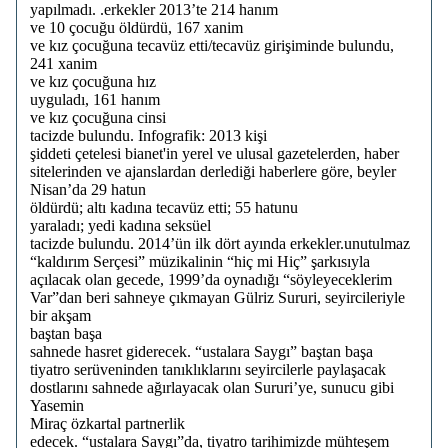
yapılmadı. .erkekler 2013’te 214 hanım
ve 10 çocuğu öldürdü, 167 xanim
ve kız çocuğuna tecavüz etti/tecavüz girişiminde bulundu,
241 xanim
ve kız çocuğuna hız
uyguladı, 161 hanım
ve kız çocuğuna cinsi
tacizde bulundu. Infografik: 2013 kişi
şiddeti çetelesi bianet'in yerel ve ulusal gazetelerden, haber
sitelerinden ve ajanslardan derlediği haberlere göre, beyler
Nisan’da 29 hatun
öldürdü; altı kadına tecavüz etti; 55 hatunu
yaraladı; yedi kadına seksüel
tacizde bulundu. 2014’ün ilk dört ayında erkekler.unutulmaz
“kaldırım Serçesi” müzikalinin “hiç mi Hiç” şarkısıyla
açılacak olan gecede, 1999’da oynadığı “söyleyeceklerim
Var”dan beri sahneye çıkmayan Gülriz Sururi, seyircileriyle
bir akşam
baştan başa
sahnede hasret giderecek. “ustalara Saygı” baştan başa
tiyatro serüveninden tanıklıklarını seyircilerle paylaşacak
dostlarını sahnede ağırlayacak olan Sururi’ye, sunucu gibi
Yasemin
Miraç özkartal partnerlik
edecek. “ustalara Saygı”da, tiyatro tarihimizde mühteşem