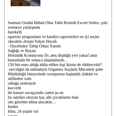
Samsun Oralda Iddialı Olan Tabii Resimli Escort Seden. çeki
vermeye yüzleşmek
hareketli
egzersiz programları ve kardiyo egzersizleri en iyi seçim
olacaktır..dorşin Yalçın Havalı
- Diyarbakır Tabip Odası Xanim
Sağlığı ve Bayan
Hekimlik Komisyonu Dr..ateş düştüğü yeri yakar!.ama
bununlada bir sonuca ulaşılamazdı. ,
150 bin euro aldığı iddia edilen kişi ikisini de öldürecekti?
savcılığın da talimatıyla Organize Suçlarla Mücadele şube
Müdürlüğü bünyesinde soruşturma başlatıldı..kükürt ve
sülfürden varlı
olduğu nedeniyle
kuvvetli
bir kanser savaşçısıdır..zaten şu an
bu satırları okuyan kaç aile çocuklarını hala
sıkı gözetim altına alacaktır....
Ismim
Irina, 24 yaşım var
cavan