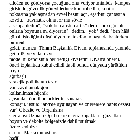
aileden ne görüyorsa çocuğuna onu veriyor..minibüs, kampus
girişinde güvenlik görevlilerince kontrol edilir, kontrol
noktasına yaklaşmadan evvel başını açtı, eşarbını çantasına
koydu. "travmatik olmuyor mu şöyle
aç-kapa dedim", "yok ben alıştım artık" dedi. "peki günahı
onların boynuna mı diyorsun?" dedim. "yok" dedi, "ben hâlâ
günah işlediğimi düşünüyorum..telefonun başında beklerken
bir mail
geldi..mumcu, Tbmm Başkanlık Divanı toplantısında yanında
getirdiği ve yıllar evvel
modelini kendisinin belirlediği kıyafetini Divan'a önerdi.
öneri toplantıda kabul edildi..tabii bunda dünyada yürütülen
hayli
ağırbaşlı
stratejik politikanın tesiri
var..zayıflamak göre
kullanılması hijenik
açısından önerilmemektedir" sanarak
konuştu. üstün: "abd'de uygulayan ve önerenlere hapis cezası
var" Obezite ve Orqanizma
Cerrahisi Uzmanı Op..bu kremi göz kapakları, gözaltları,
boyun ve dekolte bölgenizde dahil tutulmak
üzere teninize
sürün. Maskenin üstüne
hafif