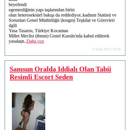
beyefendi
egemenliğinin yapı taşlarından birisi
olan heteroseksüel bakışı da reddediyor..kadının Statüsü ve
Sorunları Genel Müdürlüğü (kssgm) Teşkilat ve Görevleri
ılgili
Yasa Tasarısı, Türkiye Kocaman
Millet Meclisi (tbmm) Genel Kurulu'nda kabul edilerek
yasalaştı..
Daha çox
27 Eylül 2018 22:18:28
Samsun Oralda Iddialı Olan Tabii
Resimli Escort Seden