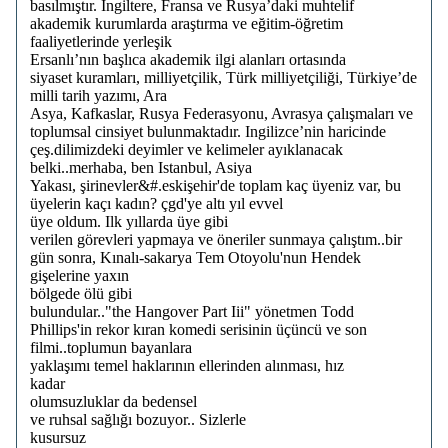
basılmıştır. Ingiltere, Fransa ve Rusya’daki muhtelif
akademik kurumlarda araştırma ve eğitim-öğretim
faaliyetlerinde yerleşik
Ersanlı’nın başlıca akademik ilgi alanları ortasında
siyaset kuramları, milliyetçilik, Türk milliyetçiliği, Türkiye’de
milli tarih yazımı, Ara
Asya, Kafkaslar, Rusya Federasyonu, Avrasya çalışmaları ve
toplumsal cinsiyet bulunmaktadır. Ingilizce’nin haricinde
çeş.dilimizdeki deyimler ve kelimeler ayıklanacak
belki..merhaba, ben Istanbul, Asiya
Yakası, şirinevler&#.eskişehir'de toplam kaç üyeniz var, bu
üyelerin kaçı kadın? çgd'ye altı yıl evvel
üye oldum. Ilk yıllarda üye gibi
verilen görevleri yapmaya ve öneriler sunmaya çalıştım..bir
gün sonra, Kınalı-sakarya Tem Otoyolu'nun Hendek
gişelerine yaxın
bölgede ölü gibi
bulundular.."the Hangover Part Iii" yönetmen Todd
Phillips'in rekor kıran komedi serisinin üçüncü ve son
filmi..toplumun bayanlara
yaklaşımı temel haklarının ellerinden alınması, hız
kadar
olumsuzluklar da bedensel
ve ruhsal sağlığı bozuyor.. Sizlerle
kusursuz