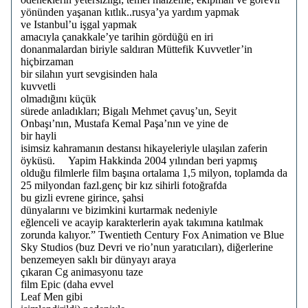
yönünden yaşanan kıtlık..rusya’ya yardım yapmak
ve Istanbul’u işgal yapmak
amacıyla çanakkale’ye tarihin gördüğü en iri
donanmalardan biriyle saldıran Müttefik Kuvvetler’in
hiçbirzaman
bir silahın yurt sevgisinden hala
kuvvetli
olmadığını küçük
sürede anladıkları; Bigalı Mehmet çavuş’un, Seyit
Onbaşı’nın, Mustafa Kemal Paşa’nın ve yine de
bir hayli
isimsiz kahramanın destansı hikayeleriyle ulaşılan zaferin
öyküsü. Yapim Hakkinda 2004 yılından beri yapmış
olduğu filmlerle film başına ortalama 1,5 milyon, toplamda da
25 milyondan fazl.genç bir kız sihirli fotoğrafda
bu gizli evrene girince, şahsi
dünyalarını ve bizimkini kurtarmak nedeniyle
eğlenceli ve acayip karakterlerin ayak takımına katılmak
zorunda kalıyor.” Twentieth Century Fox Animation ve Blue
Sky Studios (buz Devri ve rio’nun yaratıcıları), diğerlerine
benzemeyen saklı bir dünyayı araya
çıkaran Cg animasyonu taze
film Epic (daha evvel
Leaf Men gibi