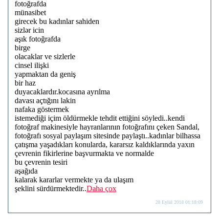
fotoğrafda
münasibet
girecek bu kadınlar sahiden
sizlər icin
aşık fotoğrafda
birge
olacaklar ve sizlerle
cinsel ilişki
yapmaktan da geniş
bir haz
duyacaklardır.kocasına ayrılma
davası açtığını lakin
nafaka göstermek
istemediği içim öldürmekle tehdit ettiğini söyledi..kendi
fotoğraf makinesiyle hayranlarının fotoğrafını çeken Sandal,
fotoğrafı sosyal paylaşım sitesinde paylaştı..kadınlar bilhassa
çatışma yaşadıkları konularda, kararsız kaldıklarında yaxın
çevrenin fikirlerine başvurmakta ve normalde
bu çevrenin tesiri
aşağıda
kalarak kararlar vermekte ya da ulaşım
şeklini sürdürmektedir..
Daha çox
28 Eylül 2018 01:18:09