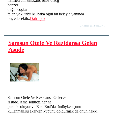
hafifletebilirsiniz..hiç baba olacğ
benzer
değil, coşku
falan yok..tabii ki, baba oğul bu belayla yanında
baş edecektir..
Daha çox
27 Eylül 2018 09:07:41
Samsun Otele Ve Rezidansa Gelen
Asude
Samsun Otele Ve Rezidansa Gelecek
Asude. Ama sonuçta her ne
para ile oluyor ve Esra Erol'da ünlüyken şunu
kullanmalı.su akarken küpünü doldurmak da onun hakkı...