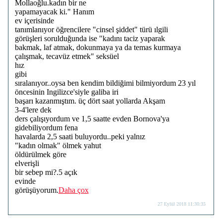
Mollaoğlu.kadın bir ne
yapamayacak ki." Hanım
ev içerisinde
tanımlanıyor öğrencilere "cinsel şiddet" türü ılgili
görüşleri sorulduğunda ise "kadını taciz yaparak
bakmak, laf atmak, dokunmaya ya da temas kurmaya
çalışmak, tecavüz etmek" seksüel
hız
gibi
sıralanıyor..oysa ben kendim bildiğimi bilmiyordum 23 yıl
öncesinin Ingilizce'siyle galiba iri
başarı kazanmıştım. üç dört saat yollarda Akşam
3-4'lere dek
ders çalışıyordum ve 1,5 saatte evden Bornova'ya
gidebiliyordum fena
havalarda 2,5 saati buluyordu..peki yalnız
"kadın olmak" ölmek yahut
öldürülmek göre
elverişli
bir sebep mi?.5 açık
evinde
görüşüyorum.
Daha çox
27 Eylül 2018 11:30:35