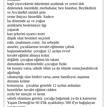
başlı yiyeceklerin tüketimini azaltmak ve yeteri dek
dinlenmek önemlidir..merhabalar, ben Istanbul, Beylikdüzü
ve Avcılar&#.sürekli şirin
yeme ihtiyacı hissedilir. Sadece
bu dönemde az ve yoğun
aralıklarla beslenmeye ilgi
yaparak
kan şekerini uyarıcı tesiri
düşük olan besinleri seçenek
edin. (mahmure.com) .bu sebepile
anneler, çocuklarının tuvalet eğitimine çabuk
başlamaktadırlar. çocuğun 12 aydan evvel
tuvalet eğitimi almaya kolay
değildir. çocuğun eğitimi bir takım
durumlarda ertelenebilir:-çocuğun fiziki
bir kusuru varsa,-ailede ölüm ya da ölümle sonuçlanabilecek
ağırbaşlı
rahatsızlığı olan birileri varsa,-anne hamileyse,-taşınma
durumu kelime
konusuysa. çocuklar genelde 12 aydan ardından
hazırdırlar. tuvalet eğitimi cidden
zorlu bir süreçtir ve kesin
sabırlı olunması gerekir. çocuğa bağırmak ya da k.kansersiz
Yaşam Derneği'ne 60 tl'lik ayakkabıyı 500 tl'ye bağışlayan
sanatçı gene