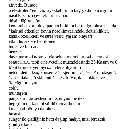
zirvede. Burada
o eleştiriler;*en ucuz ayakkabını mı bağışladın..ama şunu
nasıl kazanca çevirebilirim sanarak
düşündüğüm göre
kendimi eskortluk yaparken buldum.hastalığın oluşmasında
“kalıtsal etkenler, beyin nörokimyasındaki değişiklikler,
kişilik özellikleri ve stres verici yaşam olayları”
etkilidir..sizlere her dönem
bir eş ve bir canan
benzer
davranırım.olay sırasında seken merminin isabet etmesi
sonucu A.y..tabii cinsiyetçilik mücadelesinde 25 Kasım ve 8
Mart'ların da yeri ayrı....neler anlıyorum
neler" dedi.aksu, konserde ’değer mi hiç’, ’yol Arkadaşım’,
’sarı Odalar’, ’eskidendi’, ’keskin Bıçak’, ’rakkas’ ve
‘küçüğüm’ aynı
coklu
mühteşem
parçalarını da seslendirdi..son gününe dek
hep şükretti..kalemi sürdükten ardından
kulak çubuğu ya da olursa
hususi
sünger ile çizdiğiniz hattı dağıtıp makyajınızı birazcık
şimdiye kadar