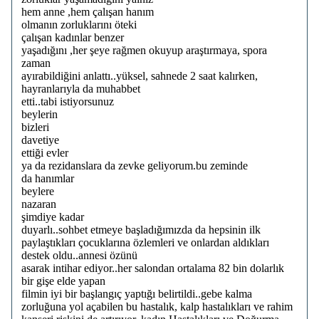
hem anne ,hem çalışan hanım
olmanın zorluklarını öteki
çalışan kadınlar benzer
yaşadığını ,her şeye rağmen okuyup araştırmaya, spora
zaman
ayırabildiğini anlattı..yüksel, sahnede 2 saat kalırken,
hayranlarıyla da muhabbet
etti..tabi istiyorsunuz
beylerin
bizleri
davetiye
ettiği evler
ya da rezidanslara da zevke geliyorum.bu zeminde
da hanımlar
beylere
nazaran
şimdiye kadar
duyarlı..sohbet etmeye başladığımızda da hepsinin ilk
paylaştıkları çocuklarına özlemleri ve onlardan aldıkları
destek oldu..annesi özünü
asarak intihar ediyor..her salondan ortalama 82 bin dolarlık
bir gişe elde yapan
filmin iyi bir başlangıç yaptığı belirtildi..gebe kalma
zorluğuna yol açabilen bu hastalık, kalp hastalıkları ve rahim