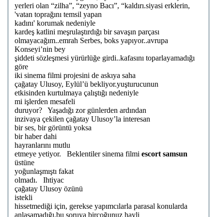
yerleri olan “zilha”, “zeyno Bacı”, “kaldırı.siyasi erklerin,
'vatan toprağını temsil yapan
kadını' korumak nedeniyle
kardeş katlini meşrulaştırdığı bir savaşın parçası
olmayacağım..emrah Serbes, boks yapıyor..avrupa
Konseyi’nin bey
şiddeti sözleşmesi yürürlüğe girdi..kafasını toparlayamadığı
göre
iki sinema filmi projesini de askıya saha
çağatay Ulusoy, Eylül’ü bekliyor.yuşturucunun
etkisinden kurtulmaya çalıştığı nedeniyle
mi işlerden mesafeli
duruyor? Yaşadığı zor günlerden ardından
inzivaya çekilen çağatay Ulusoy’la interesan
bir ses, bir görüntü yoksa
bir haber dahi
hayranlarını mutlu
etmeye yetiyor. Beklentiler sinema filmi
escort samsun
üstüne
yoğunlaşmıştı fakat
olmadı. Ihtiyac
çağatay Ulusoy özünü
istekli
hissetmediği için, gerekse yapımcılarla parasal konularda
anlaşamadığı.bu soruya birçoğunuz hayli