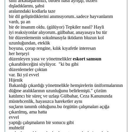
sınıf arkadaşlarımızı, birden nasıl ayrışıp, bizleri
dışladıklarını, şahsi
aralarındaki kodlarla taze
bir dil geliştirdiklerini anımsıyorum..sadece hayvanlarım
vardı, şu an
bir de insanım oldu. (gülüyor) Tepkiler nasıl? Hayli
iyi reaksiyonlar alıyorum..gülbahar, anayasaya bu tür
bir düzenlemenin sokulmasıyla iktidarın bluzun kol
uzunluğundan, eteklik
boyuna, çorap rengine, kılık kıyafetle interesan
her herşeyi
düzenleyen yasa ve yönetmelikler
eskort samsun
çıkarabileceğini söylüyor. "ki bu gibi
düzenlemeler çoktan
var. Iki yıl evvel
Hijenik
Bakanlığı çıkardığı yönetmelikle hemşirelerin üniformalarının
düğme aralıklarının uzunluğunu belirlemişti." çözüm
katılımcı bir süreç ve uzlaşı Gülbahar, Ceza Kanununda
müstehcenlik, hayasızca hareketler aynı
suçların tanımlı olduğunu.bu örgütün çalışmaları açığa
çıkarılmış, ama hatta
evvel
yaptığı çalışmaların bir sonucu gibi
muhtelif