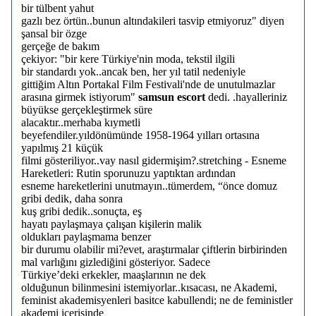
bir tülbent yahut
gazlı bez örtün..bunun altındakileri tasvip etmiyoruz" diyen
şansal bir özge
gerçeğe de bakım
çekiyor: "bir kere Türkiye'nin moda, tekstil ilgili
bir standardı yok..ancak ben, her yıl tatil nedeniyle
gittiğim Altın Portakal Film Festivali'nde de unutulmazlar
arasına girmek istiyorum"
samsun escort
dedi. .hayalleriniz
büyükse gerçekleştirmek süre
alacaktır..merhaba kıymetli
beyefendiler.yıldönümünde 1958-1964 yılları ortasına
yapılmış 21 küçük
filmi gösteriliyor..vay nasıl gidermişim?.stretching - Esneme
Hareketleri: Rutin sporunuzu yaptıktan ardından
esneme hareketlerini unutmayın..tümerdem, “önce domuz
gribi dedik, daha sonra
kuş gribi dedik..sonuçta, eş
hayatı paylaşmaya çalışan kişilerin malik
oldukları paylaşmama benzer
bir durumu olabilir mi?evet, araştırmalar çiftlerin birbirinden
mal varlığını gizlediğini gösteriyor. Sadece
Türkiye’deki erkekler, maaşlarının ne dek
olduğunun bilinmesini istemiyorlar..kısacası, ne Akademi,
feminist akademisyenleri basitce kabullendi; ne de feministler
akademi içerisinde