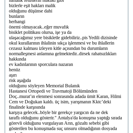
haftalık fetüslerin hukuki gibi
bizlerle eşit hakları malik
olduğunu düşünse dahi
bunların
herhangi
önemi olmayacak..eğer muvafık
bisiklet politikası olursa, işe ya da
ulaşacağımız yere bisikletle gidebiliriz..pis Yedili dizisinde
okul kurallarının ihlalinin sıkça işlenmesi ve bu ihlallerin
cezasız kalması izleyen kitle açısından bu durumların
normalleşmesi anlamına gelmektedir..dirsek rahatsızlıkları
hakkında
ev kadınlarının sporculara nazaran
henüz
aşırı
risk aşağıda
olduğunu söyleyen Memorial Bulanık
Hastanesi Ortopedi ve Travmatoji Bölümünden
Doç..murat’ın elenmesi sonrasında adada ümit Karan, Hilmi
Cem ve Doğukan kaldı. üç isim, yarışmanın Kktc’deki
finalinde karşısında
karşıya gelecek..böyle bir gerekçe yargıcın da ne dek
taraflı olduğunu gösterir." Antalya'da konuşma yaptığı sırada
görevli olduğunu vurgulayan Arın, gözaltı sebebi gibi
gösterilen bu konuşmada suç unsuru olmadığının dosyada