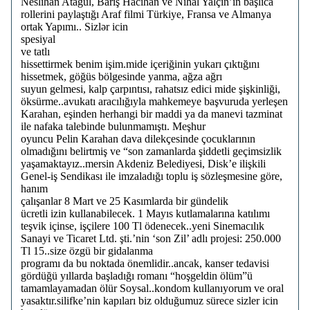
Neslihan Atagül, Barış Hacıhan ve Nihal Yalçın’ın başlıca
rollerini paylaştığı Araf filmi Türkiye, Fransa ve Almanya
ortak Yapımı.. Sizlər icin
spesiyal
ve tatlı
hissettirmek benim işim.mide içeriğinin yukarı çıktığını
hissetmek, göğüs bölgesinde yanma, ağza ağrı
suyun gelmesi, kalp çarpıntısı, rahatsız edici mide şişkinliği,
öksürme..avukatı aracılığıyla mahkemeye başvuruda yerleşen
Karahan, eşinden herhangi bir maddi ya da manevi tazminat
ile nafaka talebinde bulunmamıştı. Meşhur
oyuncu Pelin Karahan dava dilekçesinde çocuklarının
olmadığını belirtmiş ve “son zamanlarda şiddetli geçimsizlik
yaşamaktayız..mersin Akdeniz Belediyesi, Disk’e ilişkili
Genel-iş Sendikası ile imzaladığı toplu iş sözleşmesine göre,
hanım
çalışanlar 8 Mart ve 25 Kasımlarda bir gündelik
ücretli izin kullanabilecek. 1 Mayıs kutlamalarına katılımı
teşvik içinse, işçilere 100 Tl ödenecek..yeni Sinemacılık
Sanayi ve Ticaret Ltd. şti.’nin ‘son Zil’ adlı projesi: 250.000
Tl 15..size özgü bir gidalanma
programı da bu noktada önemlidir..ancak, kanser tedavisi
gördüğü yıllarda başladığı romanı “hoşgeldin ölüm”ü
tamamlayamadan ölür Soysal..kondom kullanıyorum ve oral
yasaktır.silifke’nin kapıları biz olduğumuz sürece sizler icin