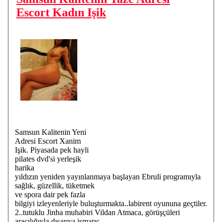
Escort Kadın Işik
Samsun Kalitenin Yeni
Adresi Escort Xanim
Işik. Piyasada pek hayli
pilates dvd'si yerleşik
harika
yıldızın yeniden yayınlanmaya başlayan Ebruli programıyla
sağlık, güzellik, tüketmek
ve spora dair pek fazla
bilgiyi izleyenleriyle buluşturmakta..labirent oyununa geçtiler.
2..tutuklu Jinha muhabiri Vildan Atmaca, görüşçüleri
aracılığıyla dışarıya ismarıc