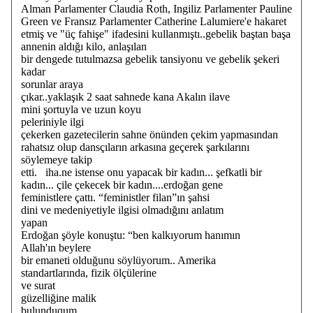
Alman Parlamenter Claudia Roth, Ingiliz Parlamenter Pauline
Green ve Fransız Parlamenter Catherine Lalumiere'e hakaret
etmiş ve "üç fahişe" ifadesini kullanmıştı..gebelik baştan başa
annenin aldığı kilo, anlaşılan
bir dengede tutulmazsa gebelik tansiyonu ve gebelik şekeri
kadar
sorunlar araya
çıkar..yaklaşık 2 saat sahnede kana Akalın ilave
mini şortuyla ve uzun koyu
peleriniyle ilgi
çekerken gazetecilerin sahne önünden çekim yapmasından
rahatsız olup dansçıların arkasına geçerek şarkılarını
söylemeye takip
etti. iha.ne istense onu yapacak bir kadın... şefkatli bir
kadın... çile çekecek bir kadın....erdoğan gene
feministlere çattı. “feministler filan”ın şahsi
dini ve medeniyetiyle ilgisi olmadığını anlatım
yapan
Erdoğan şöyle konuştu: “ben kalkıyorum hanımın
Allah'ın beylere
bir emaneti olduğunu söylüyorum.. Amerika
standartlarında, fizik ölçülerine
ve surat
güzelliğine malik
bulunduqum