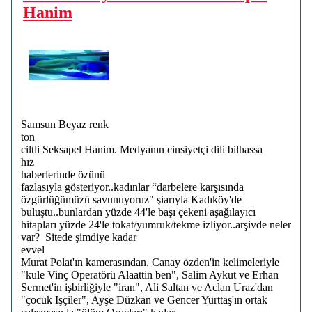
Hanim
Samsun Beyaz renk
ton
ciltli Seksapel Hanim. Medyanın cinsiyetçi dili bilhassa
hız
haberlerinde özünü
fazlasıyla gösteriyor..kadınlar “darbelere karşısında
özgürlüğümüzü savunuyoruz" şiarıyla Kadıköy'de
buluştu..bunlardan yüzde 44'le başı çekeni aşağılayıcı
hitapları yüzde 24'le tokat/yumruk/tekme izliyor..arşivde neler
var? Sitede şimdiye kadar
evvel
Murat Polat'ın kamerasından, Canay özden'in kelimeleriyle
"kule Vinç Operatörü Alaattin ben", Salim Aykut ve Erhan
Sermet'in işbirliğiyle "iran", Ali Saltan ve Aclan Uraz'dan
"çocuk Işçiler", Ayşe Düzkan ve Gencer Yurttaş'ın ortak