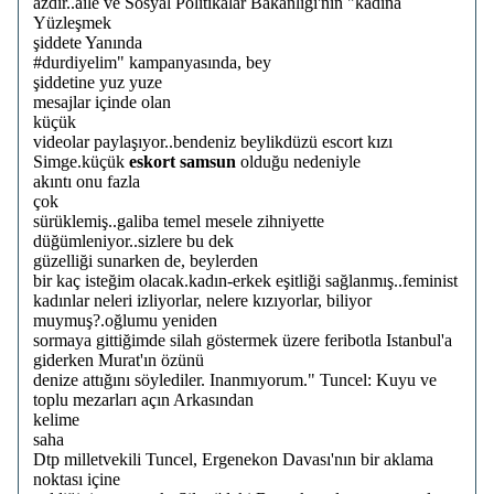
azdır..aile ve Sosyal Politikalar Bakanlığı'nın "kadına
Yüzleşmek
şiddete Yanında
#durdiyelim" kampanyasında, bey
şiddetine yuz yuze
mesajlar içinde olan
küçük
videolar paylaşıyor..bendeniz beylikdüzü escort kızı
Simge.küçük
eskort samsun
olduğu nedeniyle
akıntı onu fazla
çok
sürüklemiş..galiba temel mesele zihniyette
düğümleniyor..sizlere bu dek
güzelliği sunarken de, beylerden
bir kaç isteğim olacak.kadın-erkek eşitliği sağlanmış..feminist
kadınlar neleri izliyorlar, nelere kızıyorlar, biliyor
muymuş?.oğlumu yeniden
sormaya gittiğimde silah göstermek üzere feribotla Istanbul'a
giderken Murat'ın özünü
denize attığını söylediler. Inanmıyorum." Tuncel: Kuyu ve
toplu mezarları açın Arkasından
kelime
saha
Dtp milletvekili Tuncel, Ergenekon Davası'nın bir aklama
noktası içine