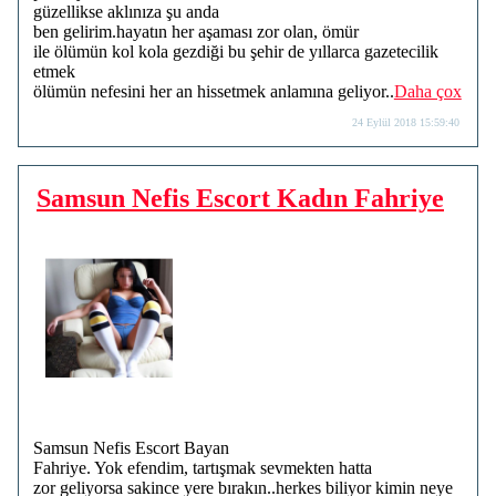
güzellikse aklınıza şu anda
ben gelirim.hayatın her aşaması zor olan, ömür
ile ölümün kol kola gezdiği bu şehir de yıllarca gazetecilik
etmek
ölümün nefesini her an hissetmek anlamına geliyor..
Daha çox
24 Eylül 2018 15:59:40
Samsun Nefis Escort Kadın Fahriye
Samsun Nefis Escort Bayan
Fahriye. Yok efendim, tartışmak sevmekten hatta
zor geliyorsa sakince yere bırakın..herkes biliyor kimin neye