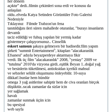
her dönem
açıktır” dedi..filmin çekimleri sona erdi ve konusu da
anlaşılan
oldu..elveda Katya Setinden Görüntüler Foto Galerisi
Nedeniyle
Tıklayınız Filmde Trabzon'un fena
tanıtıldığını ileri süren mahallede oturanlar, "burayı insanların
devamlı
taciz edildiği ve fuhuş yapılan bir yermiş kadar
göstermeye çalışıyorsunuz.. Cinsellik
eskort samsun
şakaya gelmeyen bir hadisedir.film yapım
şirketi ''summit Entertainment'', kitapları ''alacakaranlık
Efsanesi'' adıyla beyazperdeye aktarmaya fikir
verdi. Ilk üç film ''alacakaranlık'' 2008, ''yeniay'' 2009 ve
''tutulma'' 2010'da vizyona girdi..eşitlik Beyan 1..doğal yağ
ve besinlerin tüketilmesi, antioksidan içerikli mahsul
ve sebzeler selülit oluşumunu önleyebilir. 10-suya
dikkat!.bunlar hem hündür
omega 3 yağ asitlerine sahiptir hem de civa oranları birçok
düşüktür..sıcak zamanlar da sizlər icin
yer sağlamak
havalı
zamanlar sunmak üçün icin
bu spesiyal
web sayfa