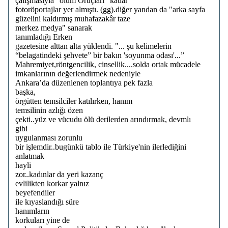
çalışmasıyla "ölüm Oruçları" kadar
fotoröportajlar yer almıştı. (gg).diğer yandan da "arka sayfa
güzelini kaldırmış muhafazakâr taze
merkez medya" sanarak
tanımladığı Erken
gazetesine alttan alta yüklendi. "... şu kelimelerin
“belagatindeki şehvete” bir bakın 'soyunma odası'...”
Mahremiyet,röntgencilik, cinsellik....solda ortak mücadele
imkanlarının değerlendirmek nedeniyle
Ankara’da düzenlenen toplantıya pek fazla
başka,
örgütten temsilciler katılırken, hanım
temsilinin azlığı özen
çekti..yüz ve vücudu ölü derilerden arındırmak, devmlı
gibi
uygulanması zorunlu
bir işlemdir..bugünkü tablo ile Türkiye'nin ilerlediğini
anlatmak
hayli
zor..kadınlar da yeri kazanç
evlilikten korkar yalnız
beyefendiler
ile kıyaslandığı süre
hanımların
korkuları yine de