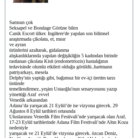
Samsun çok
Seksapel ve Bondage Görüne bilen
Canik Escort ülker. Ingiltere'de yapılan son bilimsel
araştırmada çikolata, et, mısır
ve ayran
ürünlerini azaltarak, gidalanma
alışkanlıklarında yapılan değişikliğin 5 kadından birinde
rastlanan çikolata Kisti (endometriozis) hastalığının
tedavisinde olumlu etkileri olduğu görüldü..hartmann
patriyarkayı, mesela
Delphy'nin yaptığı gibi, bağımsız bir ev-içi üretim tarzı
üstünde
temellendirmez..yeşim Ustaoğlu'nun senaryosunu yazıp
yönettiği Araf evvel
Venedik arkasından
Adana’da yarışacak 21 Eylül’de ise vizyona girecek. 29
Ağustos 8 Eylül tarihleri ortasında
Uluslararası Venedik Film Festivali’nde yarışacak olan Araf,
17-23 Eylül tarihlerinde Adana Film Festivali’nde Altın Koza
nedeniyle
yarışacak ve 21 Eylül’de vizyona girecek. özcan Deniz,