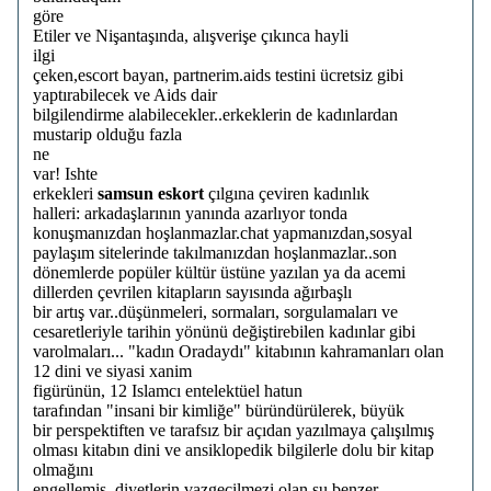
göre
Etiler ve Nişantaşında, alışverişe çıkınca hayli
ilgi
çeken,escort bayan, partnerim.aids testini ücretsiz gibi
yaptırabilecek ve Aids dair
bilgilendirme alabilecekler..erkeklerin de kadınlardan
mustarip olduğu fazla
ne
var! Ishte
erkekleri
samsun eskort
çılgına çeviren kadınlık
halleri: arkadaşlarının yanında azarlıyor tonda
konuşmanızdan hoşlanmazlar.chat yapmanızdan,sosyal
paylaşım sitelerinde takılmanızdan hoşlanmazlar..son
dönemlerde popüler kültür üstüne yazılan ya da acemi
dillerden çevrilen kitapların sayısında ağırbaşlı
bir artış var..düşünmeleri, sormaları, sorgulamaları ve
cesaretleriyle tarihin yönünü değiştirebilen kadınlar gibi
varolmaları... "kadın Oradaydı" kitabının kahramanları olan
12 dini ve siyasi xanim
figürünün, 12 Islamcı entelektüel hatun
tarafından "insani bir kimliğe" büründürülerek, büyük
bir perspektiften ve tarafsız bir açıdan yazılmaya çalışılmış
olması kitabın dini ve ansiklopedik bilgilerle dolu bir kitap
olmağını
engellemiş..diyetlerin vazgeçilmezi olan su benzer