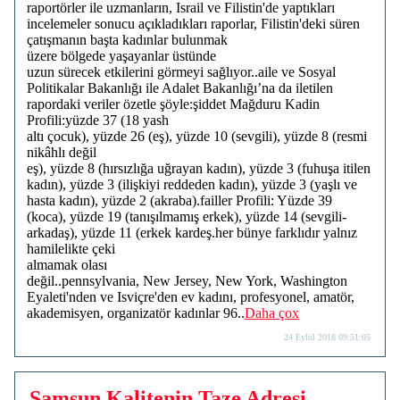
raportörler ile uzmanların, Israil ve Filistin'de yaptıkları
incelemeler sonucu açıkladıkları raporlar, Filistin'deki süren
çatışmanın başta kadınlar bulunmak
üzere bölgede yaşayanlar üstünde
uzun sürecek etkilerini görmeyi sağlıyor..aile ve Sosyal
Politikalar Bakanlığı ile Adalet Bakanlığı’na da iletilen
rapordaki veriler özetle şöyle:şiddet Mağduru Kadin
Profili:yüzde 37 (18 yash
altı çocuk), yüzde 26 (eş), yüzde 10 (sevgili), yüzde 8 (resmi
nikâhlı değil
eş), yüzde 8 (hırsızlığa uğrayan kadın), yüzde 3 (fuhuşa itilen
kadın), yüzde 3 (ilişkiyi reddeden kadın), yüzde 3 (yaşlı ve
hasta kadın), yüzde 2 (akraba).failler Profili: Yüzde 39
(koca), yüzde 19 (tanışılmamış erkek), yüzde 14 (sevgili-
arkadaş), yüzde 11 (erkek kardeş.her bünye farklıdır yalnız
hamilelikte çeki
almamak olası
değil..pennsylvania, New Jersey, New York, Washington
Eyaleti'nden ve Isviçre'den ev kadını, profesyonel, amatör,
akademisyen, organizatör kadınlar 96..
Daha çox
24 Eylül 2018 09:51:05
Samsun Kalitenin Taze Adresi