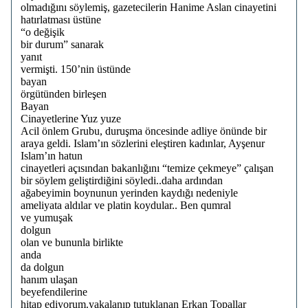
olmadığını söylemiş, gazetecilerin Hanime Aslan cinayetini
hatırlatması üstüne
“o değişik
bir durum” sanarak
yanıt
vermişti. 150’nin üstünde
bayan
örgütünden birleşen
Bayan
Cinayetlerine Yuz yuze
Acil önlem Grubu, duruşma öncesinde adliye önünde bir
araya geldi. Islam’ın sözlerini eleştiren kadınlar, Ayşenur
Islam’ın hatun
cinayetleri açısından bakanlığını “temize çekmeye” çalışan
bir söylem geliştirdiğini söyledi..daha ardından
ağabeyimin boynunun yerinden kaydığı nedeniyle
ameliyata aldılar ve platin koydular.. Ben qumral
ve yumuşak
dolgun
olan ve bununla birlikte
anda
da dolgun
hanım ulaşan
beyefendilerine
hitap ediyorum.yakalanıp tutuklanan Erkan Topallar