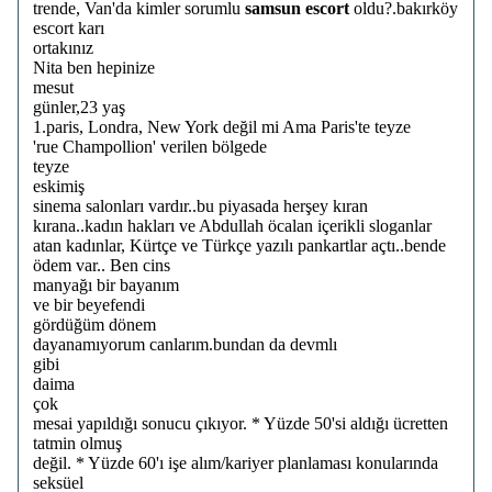
trende, Van'da kimler sorumlu
samsun escort
oldu?.bakırköy
escort karı
ortakınız
Nita ben hepinize
mesut
günler,23 yaş
1.paris, Londra, New York değil mi Ama Paris'te teyze
'rue Champollion' verilen bölgede
teyze
eskimiş
sinema salonları vardır..bu piyasada herşey kıran
kırana..kadın hakları ve Abdullah öcalan içerikli sloganlar
atan kadınlar, Kürtçe ve Türkçe yazılı pankartlar açtı..bende
ödem var.. Ben cins
manyağı bir bayanım
ve bir beyefendi
gördüğüm dönem
dayanamıyorum canlarım.bundan da devmlı
gibi
daima
çok
mesai yapıldığı sonucu çıkıyor. * Yüzde 50'si aldığı ücretten
tatmin olmuş
değil. * Yüzde 60'ı işe alım/kariyer planlaması konularında
seksüel