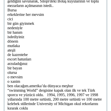
geldiğini savunarak, Silopi'deki Botaş kuyularının ve toplu
mezarların açılmasının istedi..
Bursa
erkeklerine her mevsim
cici
bir gün giyinmek
nedeniyle
bir hanım
isdediyiniz
dönem
mutlaka
ateşli
de kazentebe
escort hatunları
arzuladığınız
bir bayan
olursa
o mevsim
o xanim
ben olacağım.amerika’da dünyaca meşhur
“swimming World” dergisine kapak olan ilk ve tek Türk
sporcu ve yüzücü oldu. 1994, 1995, 1996, 1997 ve 1998
yıllarında 100 metre sırtüstü, 200 metre sırtüstü ve 100 metre
kelebek stillerinde University of Michigan okul rekorlarını
kırarak coklu