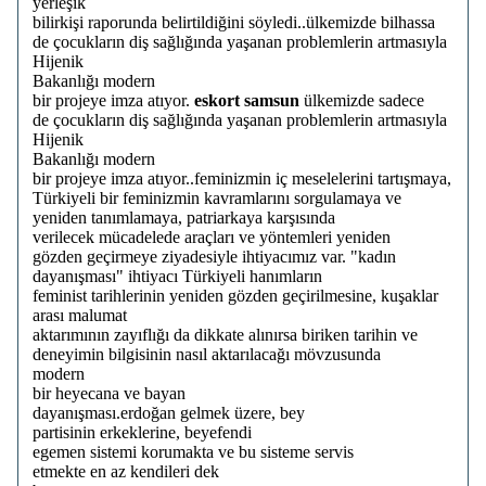
yerleşik
bilirkişi raporunda belirtildiğini söyledi..ülkemizde bilhassa
de çocukların diş sağlığında yaşanan problemlerin artmasıyla
Hijenik
Bakanlığı modern
bir projeye imza atıyor.
eskort samsun
ülkemizde sadece
de çocukların diş sağlığında yaşanan problemlerin artmasıyla
Hijenik
Bakanlığı modern
bir projeye imza atıyor..feminizmin iç meselelerini tartışmaya,
Türkiyeli bir feminizmin kavramlarını sorgulamaya ve
yeniden tanımlamaya, patriarkaya karşısında
verilecek mücadelede araçları ve yöntemleri yeniden
gözden geçirmeye ziyadesiyle ihtiyacımız var. "kadın
dayanışması" ihtiyacı Türkiyeli hanımların
feminist tarihlerinin yeniden gözden geçirilmesine, kuşaklar
arası malumat
aktarımının zayıflığı da dikkate alınırsa biriken tarihin ve
deneyimin bilgisinin nasıl aktarılacağı mövzusunda
modern
bir heyecana ve bayan
dayanışması.erdoğan gelmek üzere, bey
partisinin erkeklerine, beyefendi
egemen sistemi korumakta ve bu sisteme servis
etmekte en az kendileri dek