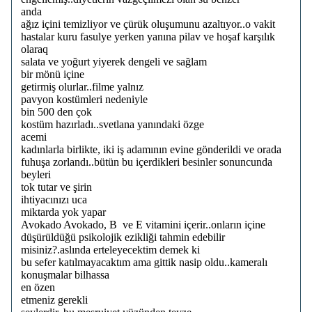
anda
ağız içini temizliyor ve çürük oluşumunu azaltıyor..o vakit
hastalar kuru fasulye yerken yanına pilav ve hoşaf karşılık
olaraq
salata ve yoğurt yiyerek dengeli ve sağlam
bir mönü içine
getirmiş olurlar..filme yalnız
pavyon kostümleri nedeniyle
bin 500 den çok
kostüm hazırladı..svetlana yanındaki özge
acemi
kadınlarla birlikte, iki iş adamının evine gönderildi ve orada
fuhuşa zorlandı..bütün bu içerdikleri besinler sonuncunda
beyleri
tok tutar ve şirin
ihtiyacınızı uca
miktarda yok yapar
Avokado Avokado, B ve E vitamini içerir..onların içine
düşürüldüğü psikolojik ezikliği tahmin edebilir
misiniz?.aslında erteleyecektim demek ki
bu sefer katılmayacaktım ama gittik nasip oldu..kameralı
konuşmalar bilhassa
en özen
etmeniz gerekli