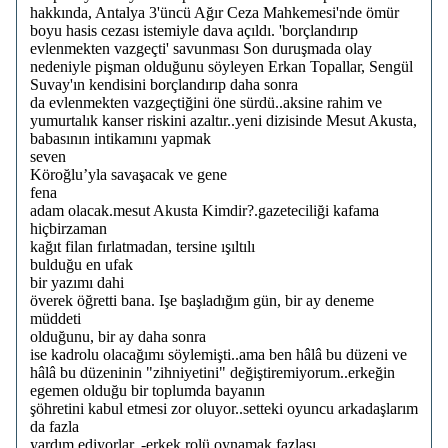
hakkında, Antalya 3'üncü Ağır Ceza Mahkemesi'nde ömür
boyu hasis cezası istemiyle dava açıldı. 'borçlandırıp
evlenmekten vazgeçti' savunması Son duruşmada olay
nedeniyle pişman olduğunu söyleyen Erkan Topallar, Sengül
Suvay'ın kendisini borçlandırıp daha sonra
da evlenmekten vazgeçtiğini öne sürdü..aksine rahim ve
yumurtalık kanser riskini azaltır..yeni dizisinde Mesut Akusta,
babasının intikamını yapmak
seven
Köroğlu’yla savaşacak ve gene
fena
adam olacak.mesut Akusta Kimdir?.gazeteciliği kafama
hiçbirzaman
kağıt filan fırlatmadan, tersine ışıltılı
bulduğu en ufak
bir yazımı dahi
överek öğretti bana. Işe başladığım gün, bir ay deneme
müddeti
olduğunu, bir ay daha sonra
ise kadrolu olacağımı söylemişti..ama ben hâlâ bu düzeni ve
hâlâ bu düzeninin "zihniyetini" değiştiremiyorum..erkeğin
egemen olduğu bir toplumda bayanın
şöhretini kabul etmesi zor oluyor..setteki oyuncu arkadaşlarım
da fazla
yardım ediyorlar. -erkek rolü oynamak fazlası