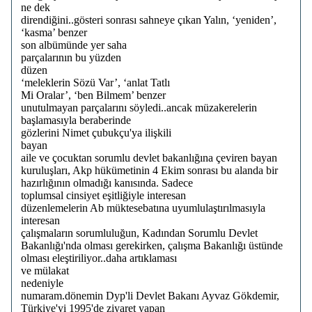
ne dek
direndiğini..gösteri sonrası sahneye çıkan Yalın, ‘yeniden’,
‘kasma’ benzer
son albümünde yer saha
parçalarının bu yüzden
düzen
‘meleklerin Sözü Var’, ‘anlat Tatlı
Mi Oralar’, ‘ben Bilmem’ benzer
unutulmayan parçalarını söyledi..ancak müzakerelerin
başlamasıyla beraberinde
gözlerini Nimet çubukçu'ya ilişkili
bayan
aile ve çocuktan sorumlu devlet bakanlığına çeviren bayan
kuruluşları, Akp hükümetinin 4 Ekim sonrası bu alanda bir
hazırlığının olmadığı kanısında. Sadece
toplumsal cinsiyet eşitliğiyle interesan
düzenlemelerin Ab müktesebatına uyumlulaştırılmasıyla
interesan
çalışmaların sorumluluğun, Kadından Sorumlu Devlet
Bakanlığı'nda olması gerekirken, çalışma Bakanlığı üstünde
olması eleştiriliyor..daha artıklaması
ve mülakat
nedeniyle
numaram.dönemin Dyp'li Devlet Bakanı Ayvaz Gökdemir,
Türkiye'yi 1995'de ziyaret yapan