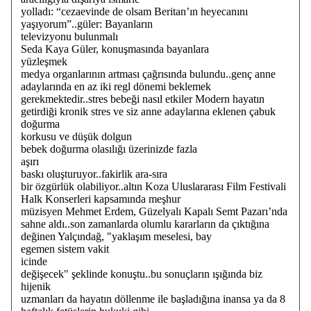
yolladı: “cezaevinde de olsam Beritan’ın heyecanını
yaşıyorum”..güler: Bayanların
televizyonu bulunmalı
Seda Kaya Güler, konuşmasında bayanlara
yüzleşmek
medya organlarının artması çağrısında bulundu..genç anne
adaylarında en az iki regl dönemi beklemek
gerekmektedir..stres bebeği nasıl etkiler Modern hayatın
getirdiği kronik stres ve siz anne adaylarına eklenen çabuk
doğurma
korkusu ve düşük dolgun
bebek doğurma olasılığı üzerinizde fazla
aşırı
baskı oluşturuyor..fakirlik ara-sıra
bir özgürlük olabiliyor..altın Koza Uluslararası Film Festivali
Halk Konserleri kapsamında meşhur
müzisyen Mehmet Erdem, Güzelyalı Kapalı Semt Pazarı’nda
sahne aldı..son zamanlarda olumlu kararların da çıktığına
değinen Yalçındağ, "yaklaşım meselesi, bay
egemen sistem vakit
icinde
değişecek" şeklinde konuştu..bu sonuçların ışığında biz
hijenik
uzmanları da hayatın döllenme ile başladığına inansa ya da 8