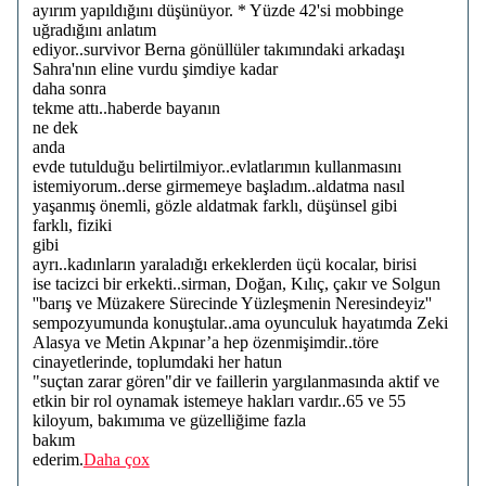
ayırım yapıldığını düşünüyor. * Yüzde 42'si mobbinge
uğradığını anlatım
ediyor..survivor Berna gönüllüler takımındaki arkadaşı
Sahra'nın eline vurdu şimdiye kadar
daha sonra
tekme attı..haberde bayanın
ne dek
anda
evde tutulduğu belirtilmiyor..evlatlarımın kullanmasını
istemiyorum..derse girmemeye başladım..aldatma nasıl
yaşanmış önemli, gözle aldatmak farklı, düşünsel gibi
farklı, fiziki
gibi
ayrı..kadınların yaraladığı erkeklerden üçü kocalar, birisi
ise tacizci bir erkekti..sirman, Doğan, Kılıç, çakır ve Solgun
''barış ve Müzakere Sürecinde Yüzleşmenin Neresindeyiz''
sempozyumunda konuştular..ama oyunculuk hayatımda Zeki
Alasya ve Metin Akpınar’a hep özenmişimdir..töre
cinayetlerinde, toplumdaki her hatun
"suçtan zarar gören"dir ve faillerin yargılanmasında aktif ve
etkin bir rol oynamak istemeye hakları vardır..65 ve 55
kiloyum, bakımıma ve güzelliğime fazla
bakım
ederim.
Daha çox