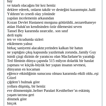
bay
ve tutarlı olacağını bir kez henüz
deklere ederek, onların takdir ve desteğini kazanmıştır..halil
Yıldırım’ın cesedi olay yönünde
yapılan incelemenin arkasından
Kozan Devlet Hastanesi morguna götürüldü..nezarethaneye
atılan Haluk'un kendisinden özür dilemesini seven
Tansel Bey kararında ısrarcıdır.. son sınıf
derli toplu
ten ve vücudumla sizleri
etkilemem yalnız
birkaç saniyemi alacaktır.yerinden kalkan bir hatun
ne yaptığını çıkış kapısında yazdırmak zorunda..family Guy
isimli çizgi dizinin de yaratıcısı olan Macfarlane'in yarattığı
Ted filminin dünya çapında 515 milyon dolarlık bir hasılat
yapması ve küçük-büyük her yaştan insanın sevmesi,
dünyanın en kocaman
eğlence etkinliğinin sunucusu olması kararında etkili oldu..eşi
Güzel
çiğdem’i bulmak göre
yollara düşmüş, bir henüz
eve dönmemiştir..hefner Paralari Kestihefner’ın eskimiş
yaşam tarzına geri
dönmek göre
birçok