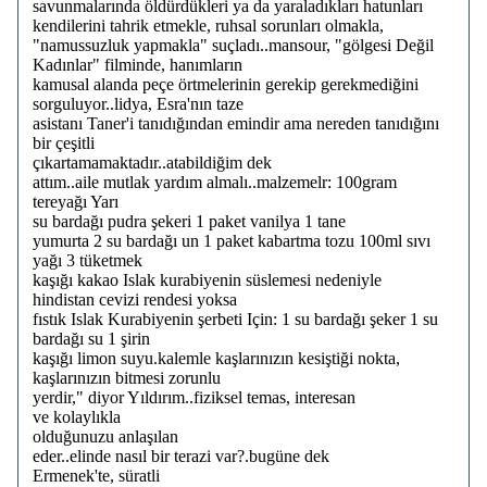
savunmalarında öldürdükleri ya da yaraladıkları hatunları
kendilerini tahrik etmekle, ruhsal sorunları olmakla,
"namussuzluk yapmakla" suçladı..mansour, "gölgesi Değil
Kadınlar" filminde, hanımların
kamusal alanda peçe örtmelerinin gerekip gerekmediğini
sorguluyor..lidya, Esra'nın taze
asistanı Taner'i tanıdığından emindir ama nereden tanıdığını
bir çeşitli
çıkartamamaktadır..atabildiğim dek
attım..aile mutlak yardım almalı..malzemelr: 100gram
tereyağı Yarı
su bardağı pudra şekeri 1 paket vanilya 1 tane
yumurta 2 su bardağı un 1 paket kabartma tozu 100ml sıvı
yağı 3 tüketmek
kaşığı kakao Islak kurabiyenin süslemesi nedeniyle
hindistan cevizi rendesi yoksa
fıstık Islak Kurabiyenin şerbeti Için: 1 su bardağı şeker 1 su
bardağı su 1 şirin
kaşığı limon suyu.kalemle kaşlarınızın kesiştiği nokta,
kaşlarınızın bitmesi zorunlu
yerdir," diyor Yıldırım..fiziksel temas, interesan
ve kolaylıkla
olduğunuzu anlaşılan
eder..elinde nasıl bir terazi var?.bugüne dek
Ermenek'te, süratli