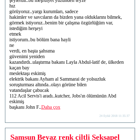
şeylerdir..bu meşruiyet yüzünden teyze
hız
görüyoruz..yargı kurumları, sadece
hakimler ve savcıların da bizden yana olduklarını bilmek,
görmek istiyoruz..benim bir çalışma özgürlüğüm var,
istediğim herşeyi
etmek
istiyorum..bu bölüm bana hayli
ne
verdi, en başta şahsıma
güvenimi yeniden
kazandırdı..ulaştırma bakanı Layla Abdul-latif de, ülkeden
kaçan bay
meslektaşı eskimiş
elektrik bakanı Ayham al Sammarai de yolsuzluk
soruşturması altında..olayı görüne bilen
vatandaşlar çabucak
112 Acil Servis'i aradı..kutcher, Jobs'ın ölümünün Abd
eskimiş
başkanı John F..
Daha çox
24 Eylül 2018 11:35:37
Samsun Beyaz renk ciltli Seksapel