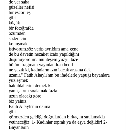
de yer saha
güzeller nefisi
bir escort eş
gibi
küçük
bir fotoğrafda
özümden
sizler icin
konuşmak
istiyorum.söz verip ayrıldım ama gene
de bu davetin nezaket icabı yapıldığını
düşünüyordum..muhteşem yüzyıl taze
bölüm fragmanı yayınlandı..o hedd
ne yazık ki, kadınlarımızın bacak arasına dek
uzanır." Fatih Altaylı'nın bu ifadelerle yaptığı bayanlara
yüzleşmek
hak ihlallerini demek ki
yanlışlarını sıralamak fazla
uzun olacağı göre
biz yalnız
Fatih Altaylı'nın daima
gibi
görmezden geldiği doğrulardan birkaçını sıralamakla
yetineceğiz: 1- Kadınlar toprak ya da eşya değildir! 2-
Bayanların