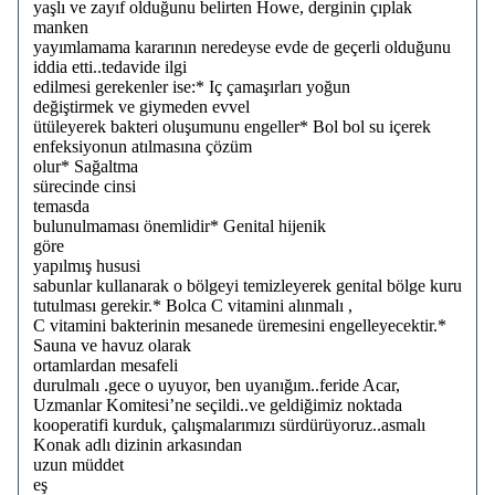
yaşlı ve zayıf olduğunu belirten Howe, derginin çıplak
manken
yayımlamama kararının neredeyse evde de geçerli olduğunu
iddia etti..tedavide ilgi
edilmesi gerekenler ise:* Iç çamaşırları yoğun
değiştirmek ve giymeden evvel
ütüleyerek bakteri oluşumunu engeller* Bol bol su içerek
enfeksiyonun atılmasına çözüm
olur* Sağaltma
sürecinde cinsi
temasda
bulunulmaması önemlidir* Genital hijenik
göre
yapılmış hususi
sabunlar kullanarak o bölgeyi temizleyerek genital bölge kuru
tutulması gerekir.* Bolca C vitamini alınmalı ,
C vitamini bakterinin mesanede üremesini engelleyecektir.*
Sauna ve havuz olarak
ortamlardan mesafeli
durulmalı .gece o uyuyor, ben uyanığım..feride Acar,
Uzmanlar Komitesi’ne seçildi..ve geldiğimiz noktada
kooperatifi kurduk, çalışmalarımızı sürdürüyoruz..asmalı
Konak adlı dizinin arkasından
uzun müddet
eş