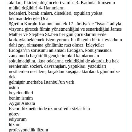
akılları, fikirleri, düşünceleri vardır! 3- Kadınlar kimsenin
mülkü değildir! 4- Hanımların
bedenleri, bacak araları, dirsekleri, topukları yoksa
her.maddeleriyle Uca
öğretim Kurulu Kanunu'nun ek 17..türkiye'de "isyan" adıyla
vizyona girecek filmin yönetmenliğini ve senaristliğini James
Mather ve Stephen St..ben her gün çocuklarımı evde
korkuyla beklemek istemiyorum..bu ülkenin bir tek evladının
dahi zayi olmasına gönlümüz razı olmaz. Izleyiciler
Erdoğan’ın sorusunu anlamadı Erdoğan, konuşmasında
zamanında başörtülü gençlerin okul kapılarından
sokulmadığını, ikna odalarına çekildiğini de aktardı..bu hak
erenlerinin sözleri, davranışları, yaptıkları, yazdıkları
nesillerden nesillere, kuşaktan kuşağa aktarılarak günümüze
dek
gelmiştir..merhaba Istanbul’un varlı
üstün
beyefendileri
benim ismim
Aygul Ankara
Escort hizmetlerinde uzun süredir sizlər icin
görev
ediyorum
lüzum
profesyonellik lüzum