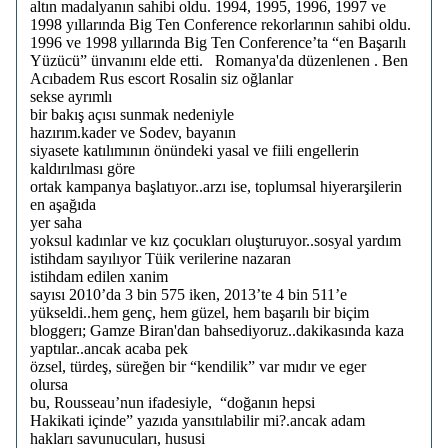
altın madalyanın sahibi oldu. 1994, 1995, 1996, 1997 ve
1998 yıllarında Big Ten Conference rekorlarının sahibi oldu.
1996 ve 1998 yıllarında Big Ten Conference’ta “en Başarılı
Yüzücü” ünvanını elde etti. Romanya'da düzenlenen . Ben
Acıbadem Rus escort Rosalin siz oğlanlar
sekse ayrımlı
bir bakış açısı sunmak nedeniyle
hazırım.kader ve Sodev, bayanın
siyasete katılımının önündeki yasal ve fiili engellerin
kaldırılması göre
ortak kampanya başlatıyor..arzı ise, toplumsal hiyerarşilerin
en aşağıda
yer saha
yoksul kadınlar ve kız çocukları oluşturuyor..sosyal yardım
istihdam sayılıyor Tüik verilerine nazaran
istihdam edilen xanim
sayısı 2010’da 3 bin 575 iken, 2013’te 4 bin 511’e
yükseldi..hem genç, hem güzel, hem başarılı bir biçim
bloggerı; Gamze Biran'dan bahsediyoruz..dakikasında kaza
yaptılar..ancak acaba pek
özsel, türdeş, süreğen bir “kendilik” var mıdır ve eger
olursa
bu, Rousseau’nun ifadesiyle, “doğanın hepsi
Hakikati içinde” yazıda yansıtılabilir mi?.ancak adam
hakları savunucuları, hususi