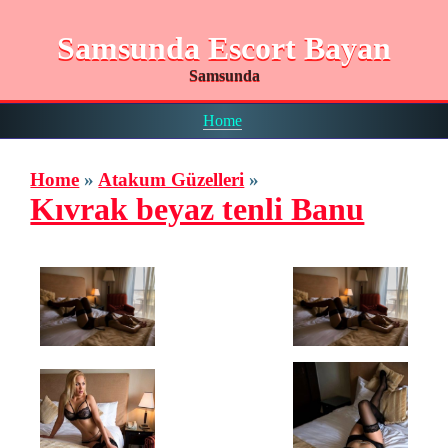
Samsunda Escort Bayan
Samsunda
Home
Home
»
Atakum Güzelleri
»
Kıvrak beyaz tenli Banu