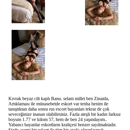
Kıvrak beyaz cilt kaplı Banu. selam millet ben Zinaida,
Artıklaması ile münasebetde eskort var tenha benim ile
tanıştıktan daha sonra rus escort bayanları tekrar de çok
seveceğinize inanan olabilirsiniz. Fazla ateşli bir kadın farksız
boyum 1.77 ve kilom 57, hem de ben 24 yaşındayım..
Yabancı bayanlar eskortların kraliçesi benzer sayılmaktadır.
Sizde acemi bir eskort ile tüm bir arada olgunlaşmak