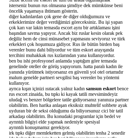
isterseniz bunun rus olmasına şimdiye dek mümkünse beni
öncelik yaşamaya ihtimam gösterin.
diğer kadınlardan çok gene de diğer olduğumuzu ve
erkeklerimize değer verdiğimizi göreceksiniz. Bu işi yapan
çok karı var lakin temasda escort aynı bir artıklaması işini
başından savma yapıyor. Ancak biz ruslar kesin olarak pek
değiliz hem de cinsi münasebet yapmasını seviyoruz ve türk
erkekleri çok hoşumuza gidiyor. Rus ile bütün birden baş
verenler bunu dahi biliyordur ve tüm eskort arayışında
tercihini muhakkak rus kızlarından yana kullanıyordur.
ben bu ishi profesyonel anlamda yaptığım göre temasda
genelinde oteller de görüş yapıyorum. hatta paralı kadın ile
yanında yürütmek istiyorsanız en güvenli yol otel ortamıdır
malum genelde partneri sevgilisi baş verenler bu yöntemi
kullanıyor.
ayrıca kışın içinizi ısıtacak yalnız kadın
samsun eskort
bence
rus escort zinaida, bu tıpkı ki kayak tatili mevsimindeyiz
uludağ vs benzer bölgelere tatile gidiyorsanız yanınıza partner
olabilirim. Ben harika anlaşan eksiksiz muhtelif sohbete ayak
uyduran bir de seksi olduğumu da biliyorsunuz cici bir tatil
arkadaşı olabilirim. Bu konudaki programlar için bedel ve
ayrıntılı bilgiyi elde yapmak nedeniyle spesiyal
ayrıntılı konuşmamız gerekiyor.
irk tıpkı diğer memleketten gelmiş olabilirim tenha 2 senedir