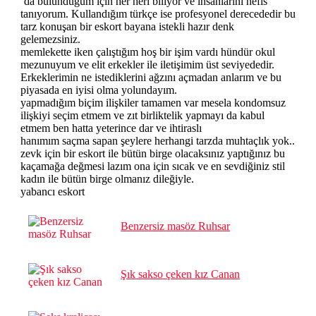
’da bulunduğum için her heri biliyor ve insanlarını nefis
tanıyorum. Kullandığım türkçe ise profesyonel derecededir bu
tarz konuşan bir eskort bayana istekli hazır denk
gelemezsiniz.
memlekette iken çalıştığım hoş bir işim vardı hündür okul
mezunuyum ve elit erkekler ile iletişimim üst seviyededir.
Erkeklerimin ne istediklerini ağzını açmadan anlarım ve bu
piyasada en iyisi olma yolundayım.
yapmadığım biçim ilişkiler tamamen var mesela kondomsuz
ilişkiyi seçim etmem ve zıt birliktelik yapmayı da kabul
etmem ben hatta yeterince dar ve ihtiraslı
hanımım saçma sapan şeylere herhangi tarzda muhtaçlık yok..
zevk için bir eskort ile bütün birge olacaksınız yaptığınız bu
kaçamağa değmesi lazım ona için sıcak ve en sevdiğiniz stil
kadın ile bütün birge olmanız dileğiyle.
yabancı eskort
Benzersiz masöz Ruhsar
Şık sakso çeken kız Canan