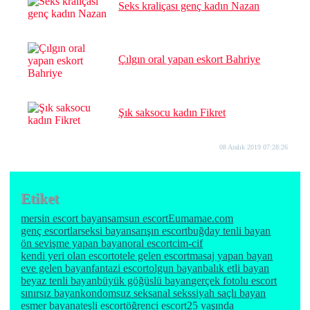
Seks kraliçası genç kadın Nazan
Çılgın oral yapan eskort Bahriye
Şık saksocu kadın Fikret
08 Aralık 2019 07:28:26
Etiket
mersin escort bayan
samsun escort
Eumamae.com
genç escortlar
seksi bayan
sarışın escort
buğday tenli bayan
ön sevişme yapan bayan
oral escort
cim-cif
kendi yeri olan escort
otele gelen escort
masaj yapan bayan
eve gelen bayan
fantazi escort
olgun bayan
balık etli bayan
beyaz tenli bayan
büyük göğüslü bayan
gerçek fotolu escort
sınırsız bayan
kondomsuz seks
anal seks
siyah saçlı bayan
esmer bayan
ateşli escort
öğrenci escort
25 yaşında