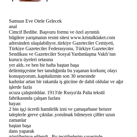
Samsun Eve Otele Gelecek
anal
Cimcif Bedihe. Başvuru formu ve özel ayrıntılı
bilgilere yarışmanın resmi sitesi www.kristalklaket.com
adresinden ulaşılabiliyor..türkiye Gazeteciler Cemiyeti,
Türkiye Gazeteciler Federasyonu, Türkiye Gazeteciler
Sendikası ve Gazeteciler Sosyal Yardımlaşma Vakfı’nın
kurucu üyeleri ortasına
yer aldı..ve ben bir hafta baştan başa
delirmişçesine her tanıdığımla bu yaşanan korkunç olayı
konuşuyorum..kapitalizmin son 30 senesinde
kadınlar artan bir rakamla iş gücüne de dahil oldular ve ağır
işlerde fazla
ucuza çalıştırıldılar. 1913'de Rusya'da Palia tekstil
fabrikasında çalışan fazlası
bayan
2 bin işçi ücretli hamilelik izni ve çamaşırhane benzer
taleplerle greve çıktılar..yorulmak bilmeyen çiftler uzun
zamanlar
baştan başa
dans yaparak
gönüllerince eğlendi.. Bu tecrübelerim sayesinde,