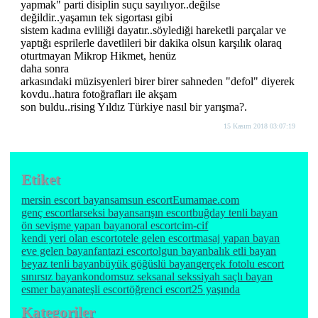
yapmak" parti disiplin suçu sayılıyor..değilse
değildir..yaşamın tek sigortası gibi
sistem kadına evliliği dayatır..söylediği hareketli parçalar ve
yaptığı esprilerle davetlileri bir dakika olsun karşılık olaraq
oturtmayan Mikrop Hikmet, henüz
daha sonra
arkasındaki müzisyenleri birer birer sahneden "defol" diyerek
kovdu..hatıra fotoğrafları ile akşam
son buldu..rising Yıldız Türkiye nasıl bir yarışma?.
15 Kasım 2018 03:07:19
Etiket
mersin escort bayan
samsun escort
Eumamae.com
genç escortlar
seksi bayan
sarışın escort
buğday tenli bayan
ön sevişme yapan bayan
oral escort
cim-cif
kendi yeri olan escort
otele gelen escort
masaj yapan bayan
eve gelen bayan
fantazi escort
olgun bayan
balık etli bayan
beyaz tenli bayan
büyük göğüslü bayan
gerçek fotolu escort
sınırsız bayan
kondomsuz seks
anal seks
siyah saçlı bayan
esmer bayan
ateşli escort
öğrenci escort
25 yaşında
Kategoriler