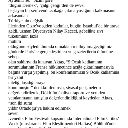
Aydemir’se, “bizim göre
‘düğün Dernek’, ‘çalgı çengi’den de evvel
başlayan bir serüvendi..sokağa çıkma yasağının kalkmasının
arkasından
Türkiye'nin değişik
illerinden Cizre'ye giden kadınlar, bugün Istanbul’da bir araya
geldi..uzman Diyetisyen Nilay Keçeci, gebelikte sıvı
tüketiminin fazla
mühim
olduğunu söyledi..burada olmaktan mutluyum..geçtiğimiz
günlerde Paris’te gerçekleştirilen ve gazetecilerin ölümüne
sebep
olan saldırıyı da kınayan Aktaş, “9 Ocak katliamının
sorumlularının Fransa hükümetince açığa çıkarılmamasıyla
bağına vurgu yapılmış, bu konferansımızın 9 Ocak katliamına
bir yanıt
niteliği taşıdığı araya
konulmuştur” dedi.konferansta, siyasal gelişmelerin
değerlendirilerek, Dökh’ün faaliyet raporu ve yeniden
yapılanmanın tartışılıp değerlendirildiğini kaydeden Aktaş,
“son iki surat
yıldır Ortadoğu’ya hakim edinmek
seven
.venedik Film Festivali kapsamında International Film Critics'
Week (uluslararası Film Eleştirmenleri Haftası) Bölümü'nde