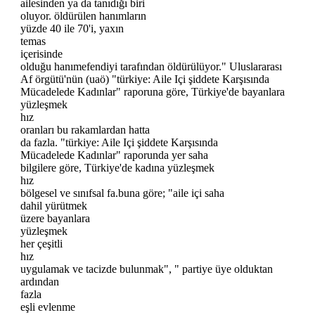
ailesinden ya da tanıdığı biri
oluyor. öldürülen hanımların
yüzde 40 ile 70'i, yaxın
temas
içerisinde
olduğu hanımefendiyi tarafından öldürülüyor." Uluslararası
Af örgütü'nün (uaö) "türkiye: Aile Içi şiddete Karşısında
Mücadelede Kadınlar" raporuna göre, Türkiye'de bayanlara
yüzleşmek
hız
oranları bu rakamlardan hatta
da fazla. "türkiye: Aile Içi şiddete Karşısında
Mücadelede Kadınlar" raporunda yer saha
bilgilere göre, Türkiye'de kadına yüzleşmek
hız
bölgesel ve sınıfsal fa.buna göre; "aile içi saha
dahil yürütmek
üzere bayanlara
yüzleşmek
her çeşitli
hız
uygulamak ve tacizde bulunmak", " partiye üye olduktan
ardından
fazla
eşli evlenme