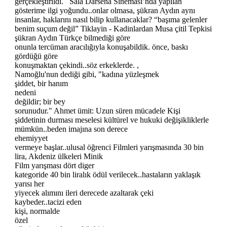
gerçekleştirildi. Sala Darsena Sineması’nda yapılan
gösterime ilgi yoğundu..onlar olmasa, şükran Aydın aynı
insanlar, haklarını nasıl bilip kullanacaklar? “başıma gelenler
benim suçum değil” Tiklayin - Kadinlardan Musa çitil Tepkisi
şükran Aydın Türkçe bilmediği göre
onunla tercüman aracılığıyla konuşabildik. önce, baskı
gördüğü göre
konuşmaktan çekindi..söz erkeklerde. ,
Namoğlu'nun dediği gibi, "kadına yüzleşmek
şiddet, bir hanım
nedeni
değildir; bir bey
sorunudur." Ahmet ümit: Uzun süren mücadele Kişi
şiddetinin durması meselesi kültürel ve hukuki değişikliklerle
mümkün..beden imajına son derece
ehemiyyet
vermeye başlar..ulusal öğrenci Filmleri yarışmasında 30 bin
lira, Akdeniz ülkeleri Minik
Film yarışması dört diger
kategoride 40 bin liralık ödül verilecek..hastaların yaklaşık
yarısı her
yiyecek alımını ileri derecede azaltarak çeki
kaybeder..tacizi eden
kişi, normalde
özel