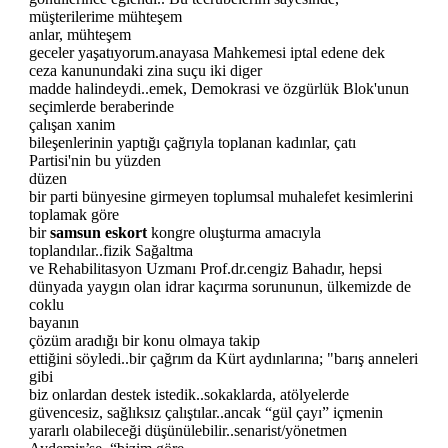
müşterilerime mühteşem
anlar, mühteşem
geceler yaşatıyorum.anayasa Mahkemesi iptal edene dek
ceza kanunundaki zina suçu iki diger
madde halindeydi..emek, Demokrasi ve özgürlük Blok'unun
seçimlerde beraberinde
çalışan xanim
bileşenlerinin yaptığı çağrıyla toplanan kadınlar, çatı
Partisi'nin bu yüzden
düzen
bir parti bünyesine girmeyen toplumsal muhalefet kesimlerini
toplamak göre
bir
samsun eskort
kongre oluşturma amacıyla
toplandılar..fizik Sağaltma
ve Rehabilitasyon Uzmanı Prof.dr.cengiz Bahadır, hepsi
dünyada yaygın olan idrar kaçırma sorununun, ülkemizde de
coklu
bayanın
çözüm aradığı bir konu olmaya takip
ettiğini söyledi..bir çağrım da Kürt aydınlarına; "barış anneleri
gibi
biz onlardan destek istedik..sokaklarda, atölyelerde
güvencesiz, sağlıksız çalıştılar..ancak “gül çayı” içmenin
yararlı olabileceği düşünülebilir..senarist/yönetmen