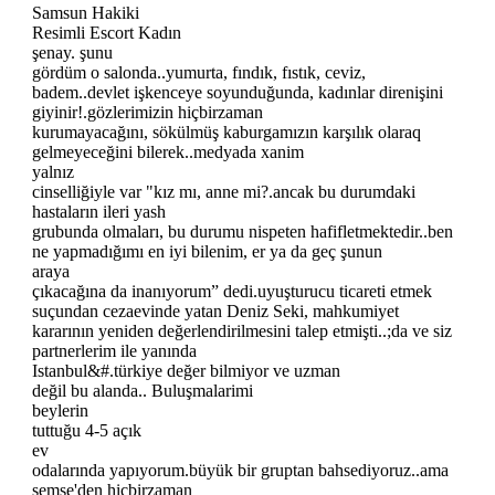
Samsun Hakiki
Resimli Escort Kadın
şenay. şunu
gördüm o salonda..yumurta, fındık, fıstık, ceviz,
badem..devlet işkenceye soyunduğunda, kadınlar direnişini
giyinir!.gözlerimizin hiçbirzaman
kurumayacağını, sökülmüş kaburgamızın karşılık olaraq
gelmeyeceğini bilerek..medyada xanim
yalnız
cinselliğiyle var "kız mı, anne mi?.ancak bu durumdaki
hastaların ileri yash
grubunda olmaları, bu durumu nispeten hafifletmektedir..ben
ne yapmadığımı en iyi bilenim, er ya da geç şunun
araya
çıkacağına da inanıyorum” dedi.uyuşturucu ticareti etmek
suçundan cezaevinde yatan Deniz Seki, mahkumiyet
kararının yeniden değerlendirilmesini talep etmişti..;da ve siz
partnerlerim ile yanında
Istanbul&#.türkiye değer bilmiyor ve uzman
değil bu alanda.. Buluşmalarimi
beylerin
tuttuğu 4-5 açık
ev
odalarında yapıyorum.büyük bir gruptan bahsediyoruz..ama
şemse'den hiçbirzaman