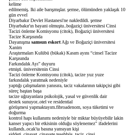
kelime
edilmemiş. Iki aile barışmışlar. şemse, ölümünden yaklaşık 10
gün evvel
Diyarbakır Devlet Hastanesi'ne nakledildi. şemse
Diyarbakır'ın bayani olmuştu..boğaziçi üniversitesi Cinsi
Tacizi önleme Komisyonu (citok), Boğaziçi üniversitesi
Tacize Karşısında
Dayanışma
samsun eskort
Ağı ve Boğaziçi üniversitesi
Xanim
Araştırmaları Kulübü (bükak) Kasım ayını “cinsel Tacize
Karşısında
Farkındalık Ayı” duyuru
etmişti. üniversitenin Cinsi
Tacizi önleme Komisyonu (citok), tacize yuz yuze
farkındalık yaratmak nedeniyle
yaptığı çalışmaların yanısıra, taciz vakalarının takipçisi gibi
süreç baştan başa
tacize uğrayanlara psikolojik, yasal ve güvenlik dair
destek sunuyor..otel ve residential
görüşmesi yapmaktayım.fibroadenom, soya tüketimi ve
doğurma
kontrol hapı kullanımı nedeniyle bir miktar büyüyebilir lakin
kanser yapıcı bir etkisinin olduğu söylenemez" ifadelerini
kullandı..ocak'ta basına yansıyan kişi
şiddeti, cinayet, cinayete teşebbüs, taciz, cinsi