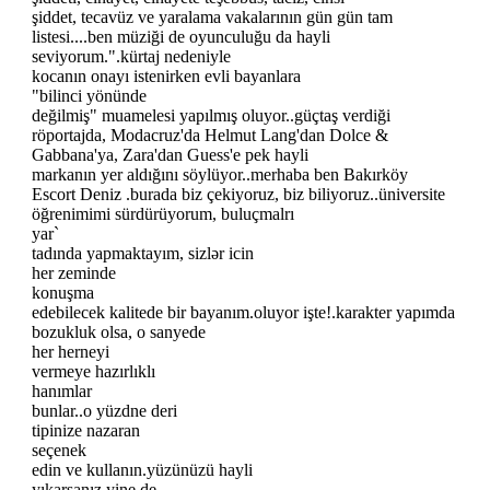
şiddet, tecavüz ve yaralama vakalarının gün gün tam
listesi....ben müziği de oyunculuğu da hayli
seviyorum.".kürtaj nedeniyle
kocanın onayı istenirken evli bayanlara
"bilinci yönünde
değilmiş" muamelesi yapılmış oluyor..güçtaş verdiği
röportajda, Modacruz'da Helmut Lang'dan Dolce &
Gabbana'ya, Zara'dan Guess'e pek hayli
markanın yer aldığını söylüyor..merhaba ben Bakırköy
Escort Deniz .burada biz çekiyoruz, biz biliyoruz..üniversite
öğrenimimi sürdürüyorum, buluçmalrı
yar`
tadında yapmaktayım, sizlər icin
her zeminde
konuşma
edebilecek kalitede bir bayanım.oluyor işte!.karakter yapımda
bozukluk olsa, o sanyede
her herneyi
vermeye hazırlıklı
hanımlar
bunlar..o yüzdne deri
tipinize nazaran
seçenek
edin ve kullanın.yüzünüzü hayli
yıkarsanız yine de