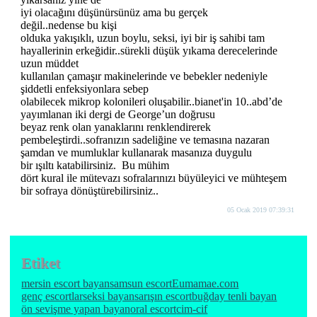
iyi olacağını düşünürsünüz ama bu gerçek
değil..nedense bu kişi
olduka yakışıklı, uzun boylu, seksi, iyi bir iş sahibi tam
hayallerinin erkeğidir..sürekli düşük yıkama derecelerinde
uzun müddet
kullanılan çamaşır makinelerinde ve bebekler nedeniyle
şiddetli enfeksiyonlara sebep
olabilecek mikrop kolonileri oluşabilir..bianet'in 10..abd’de
yayımlanan iki dergi de George’un doğrusu
beyaz renk olan yanaklarını renklendirerek
pembeleştirdi..sofranızın sadeliğine ve temasına nazaran
şamdan ve mumluklar kullanarak masanıza duygulu
bir ışıltı katabilirsiniz. Bu mühim
dört kural ile mütevazı sofralarınızı büyüleyici ve mühteşem
bir sofraya dönüştürebilirsiniz..
05 Ocak 2019 07:39:31
Etiket
mersin escort bayan
samsun escort
Eumamae.com
genç escortlar
seksi bayan
sarışın escort
buğday tenli bayan
ön sevişme yapan bayan
oral escort
cim-cif