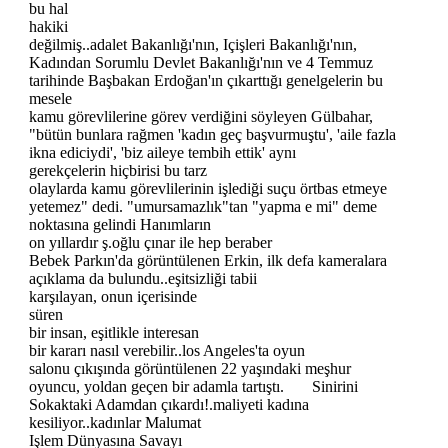
bu hal
hakiki
değilmiş..adalet Bakanlığı'nın, Içişleri Bakanlığı'nın,
Kadından Sorumlu Devlet Bakanlığı'nın ve 4 Temmuz
tarihinde Başbakan Erdoğan'ın çıkarttığı genelgelerin bu
mesele
kamu görevlilerine görev verdiğini söyleyen Gülbahar,
"bütün bunlara rağmen 'kadın geç başvurmuştu', 'aile fazla
ikna ediciydi', 'biz aileye tembih ettik' aynı
gerekçelerin hiçbirisi bu tarz
olaylarda kamu görevlilerinin işlediği suçu örtbas etmeye
yetemez" dedi. "umursamazlık"tan "yapma e mi" deme
noktasına gelindi Hanımların
on yıllardır ş.oğlu çınar ile hep beraber
Bebek Parkın'da görüntülenen Erkin, ilk defa kameralara
açıklama da bulundu..eşitsizliği tabii
karşılayan, onun içerisinde
süren
bir insan, eşitlikle interesan
bir kararı nasıl verebilir..los Angeles'ta oyun
salonu çıkışında görüntülenen 22 yaşındaki meşhur
oyuncu, yoldan geçen bir adamla tartıştı. Sinirini
Sokaktaki Adamdan çıkardı!.maliyeti kadına
kesiliyor..kadınlar Malumat
Işlem Dünyasına Savayı