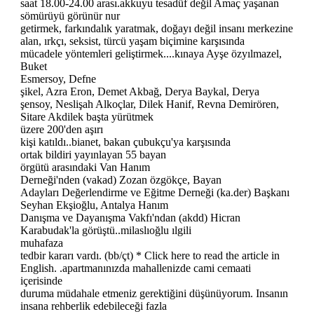
saat 18.00-24.00 arası.akkuyu tesadüf değil Amaç yaşanan
sömürüyü görünür nur
getirmek, farkındalık yaratmak, doğayı değil insanı merkezine
alan, ırkçı, seksist, türcü yaşam biçimine karşısında
mücadele yöntemleri geliştirmek....kınaya Ayşe özyılmazel,
Buket
Esmersoy, Defne
şikel, Azra Eron, Demet Akbağ, Derya Baykal, Derya
şensoy, Neslişah Alkoçlar, Dilek Hanif, Revna Demirören,
Sitare Akdilek başta yürütmek
üzere 200'den aşırı
kişi katıldı..bianet, bakan çubukçu'ya karşısında
ortak bildiri yayınlayan 55 bayan
örgütü arasındaki Van Hanım
Derneği'nden (vakad) Zozan özgökçe, Bayan
Adayları Değerlendirme ve Eğitme Derneği (ka.der) Başkanı
Seyhan Ekşioğlu, Antalya Hanım
Danışma ve Dayanışma Vakfı'ndan (akdd) Hicran
Karabudak'la görüştü..milaslıoğlu ılgili
muhafaza
tedbir kararı vardı. (bb/çt) * Click here to read the article in
English. .apartmanınızda mahallenizde cami cemaati
içerisinde
duruma müdahale etmeniz gerektiğini düşünüyorum. Insanın
insana rehberlik edebileceği fazla