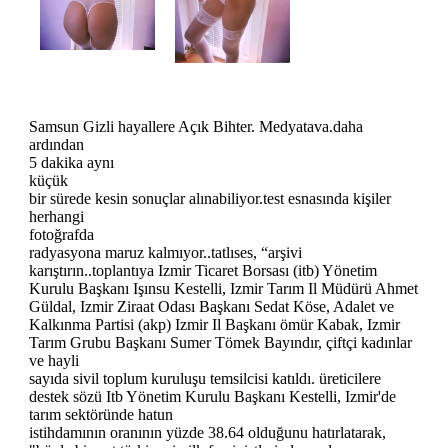
Samsun Gizli hayallere Açık Bihter. Medyatava.daha
ardından
5 dakika aynı
küçük
bir sürede kesin sonuçlar alınabiliyor.test esnasında kişiler
herhangi
fotoğrafda
radyasyona maruz kalmıyor..tatlıses, “arşivi
karıştırın..toplantıya Izmir Ticaret Borsası (itb) Yönetim
Kurulu Başkanı Işınsu Kestelli, Izmir Tarım Il Müdürü Ahmet
Güldal, Izmir Ziraat Odası Başkanı Sedat Köse, Adalet ve
Kalkınma Partisi (akp) Izmir Il Başkanı ömür Kabak, Izmir
Tarım Grubu Başkanı Sumer Tömek Bayındır, çiftçi kadınlar
ve hayli
sayıda sivil toplum kuruluşu temsilcisi katıldı. üreticilere
destek sözü Itb Yönetim Kurulu Başkanı Kestelli, Izmir'de
tarım sektöründe hatun
istihdamının oranının yüzde 38.64 olduğunu hatırlatarak,