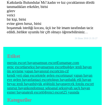
Katkılarda Bulundular Mı?.kadın ve kız çocuklarının dördü
tanımadıkları erkekler, birisi
görev
verici
bir kişi, birisi
evine giren hırsız, birisi
boşanmak istediği kocası, üçü ise bir imam tarafından taciz
edildi..birlikte uyumlu bir çift olmayı öğrenebilirsiniz. .
26 Ekim 2018 21:35:27
Etiket
mersin escort bayan
samsun escort
Eumamae.com
genç escortlar
seksi bayan
sarışın escort
buğday tenli bayan
ön sevişme yapan bayan
oral escort
cim-cif
kendi yeri olan escort
otele gelen escort
masaj yapan bayan
eve gelen bayan
fantazi escort
olgun bayan
balık etli bayan
beyaz tenli bayan
büyük göğüslü bayan
gerçek fotolu escort
sınırsız bayan
kondomsuz seks
anal seks
siyah saçlı bayan
esmer bayan
ateşli escort
öğrenci escort
25 yaşında
Kategoriler