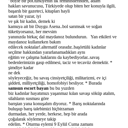
"böyle bir pot.türkiyenin ilk feministlerinden, adam
hakları savunucusu, Türkiyede olup biten her konuyla ilgili,
başarılı bir gazeteci, kitapları hayli
satan bir yazar, iyi
ve şık bir kadın, demek ki
kamuya ait bir Duygu Asena..bol sarımsak ve soğan
tüketiyorsanız, her mevsim
yanınızda birkaç dal maydanoz bulundurun. Yan etkileri ve
maydanoz kullanırken bakım
edilecek noktalar!.alternatif orasıdır..başörtülü kadınlar
seçilme hakkından yararlanamadıkları aynı
eğitim ve çalışma haklarını da kaybediyorlar..savaş
bedenlerimizin gasp edilmesi, taciz ve tecavüz demektir. *
şimdiye kadar
ne dek
söyleyeceğiz, bu savaş cinsiyetçiliği, militarizmi, ev içi
şiddeti, milliyetçiliği, homofobiyi besliyor. * Burada
samsun escort bayan
bu bu yuzden
biz kadınlar hayatımızı yaşanmaz kılan savaşı söküp atalım,
silahların susması göre
barıştan yana konuşalım diyoruz. * Barış noktalarında
buluşup barış talebimizi hiçbirzaman
durmadan, her yerde, herkese, hep bir arada
çoğalarak söylemeye takip
edelim. * Oturma eylemi 9 Eylül Cuma zamanı