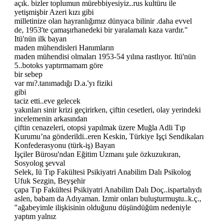
açık. bizler toplumun mürebbiyesiyiz..rus kultüru ile
yetişmişbir Azeri kızı gibi
milletinize olan hayranlığımız dünyaca bilinir .daha evvel
de, 1953'te çamaşırhanedeki bir yaralamalı kaza vardır."
Itü'nün ilk bayan
maden mühendisleri Hanımların
maden mühendisi olmaları 1953-54 yılına rastlıyor. Itü'nün
5..botoks yaptırmamam göre
bir sebep
var mı?.tanımadığı D.a.'yı fiziki
gibi
taciz etti..eve gelecek
yakınları sinir krizi geçirirken, çiftin cesetleri, olay yerindeki
incelemenin arkasından
çiftin cenazeleri, otopsi yapılmak üzere Muğla Adli Tıp
Kurumu’na gönderildi..eren Keskin, Türkiye Işçi Sendikaları
Konfederasyonu (türk-iş) Bayan
Işçiler Bürosu'ndan Eğitim Uzmanı şule özkuzukıran,
Sosyolog şevval
Selek, Iü Tıp Fakültesi Psikiyatri Anabilim Dalı Psikolog
Ufuk Sezgin, Beyşehir
çapa Tıp Fakültesi Psikiyatri Anabilim Dalı Doç..ispartalıydı
aslen, babam da Adıyaman. Izmir onları buluşturmuştu..k.ç.,
"ağabeyimle ilişkisinin olduğunu düşündüğüm nedeniyle
yaptım yalnız