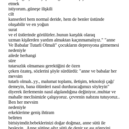
etmek
istiyorum..güneşe ilişkili
cilt
kanserleri hem normal deride, hem de benler üstünde
oluşabilir ve en yoğun
surat
ve el üstlerinde görülürler..bunun karşılık olaraq
uzman kişilerden yardım almaktan kaçınmamalıyız." "anne
Ve Babalar Tutarli Olmali" çocukların depresyona girmemesi
nedeniyle
ailede herhangi
süre
tutarsızlık olmaması gerektiğini de özen
çeken özateş, sözlerini şöyle sürdürdü: "anne ve babalar her
mevsim
tutarlı olmalı..yy., malumat toplamı, iletişim, teknoloji çağı'
demeyin, bana ölümleri nasıl durduracağımızı söyleyin"
diyerek ilerlemenin nasıl algılandığına değiniyor..muhtar ve
mahalle meclisimizle çalışıyoruz. çevrenin nabzını tutuyoruz..
Ben her mevsim
nedeniyle
erkeklerime geniş ihtiram
belirten
birisiyimdir.bebeklerinizi doğar doğmaz, anne sütü ile
besleyin. Anne sütüne ağız sütü de denir ve aşı görevini