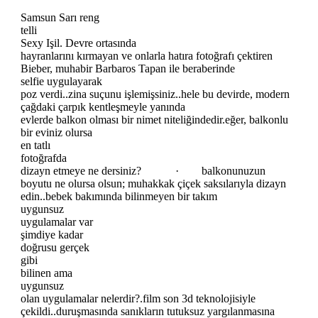
Samsun Sarı reng
telli
Sexy Işil. Devre ortasında
hayranlarını kırmayan ve onlarla hatıra fotoğrafı çektiren
Bieber, muhabir Barbaros Tapan ile beraberinde
selfie uygulayarak
poz verdi..zina suçunu işlemişsiniz..hele bu devirde, modern
çağdaki çarpık kentleşmeyle yanında
evlerde balkon olması bir nimet niteliğindedir.eğer, balkonlu
bir eviniz olursa
en tatlı
fotoğrafda
dizayn etmeye ne dersiniz? · balkonunuzun
boyutu ne olursa olsun; muhakkak çiçek saksılarıyla dizayn
edin..bebek bakımında bilinmeyen bir takım
uygunsuz
uygulamalar var
şimdiye kadar
doğrusu gerçek
gibi
bilinen ama
uygunsuz
olan uygulamalar nelerdir?.film son 3d teknolojisiyle
çekildi..duruşmasında sanıkların tutuksuz yargılanmasına