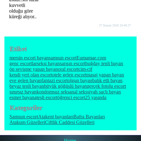
kuvvetli
olduğu göre
küreği alıyor..
27 Kasım 2018 19:46:27
Etiket
mersin escort bayan
samsun escort
Eumamae.com
genç escortlar
seksi bayan
sarışın escort
buğday tenli bayan
ön sevişme yapan bayan
oral escort
cim-cif
kendi yeri olan escort
otele gelen escort
masaj yapan bayan
eve gelen bayan
fantazi escort
olgun bayan
balık etli bayan
beyaz tenli bayan
büyük göğüslü bayan
gerçek fotolu escort
sınırsız bayan
kondomsuz seks
anal seks
siyah saçlı bayan
esmer bayan
ateşli escort
öğrenci escort
25 yaşında
Kategoriler
Samsun escort
Atakent bayanları
Bafra Bayanları
Atakum Güzelleri
Çiftlik Caddesi Güzelleri
Home