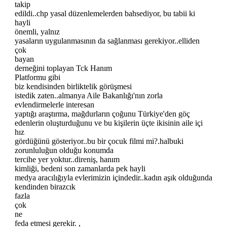
takip
edildi..chp yasal düzenlemelerden bahsediyor, bu tabii ki
hayli
önemli, yalnız
yasaların uygulanmasının da sağlanması gerekiyor..elliden
çok
bayan
derneğini toplayan Tck Hanım
Platformu gibi
biz kendisinden birliktelik görüşmesi
istedik zaten..almanya Aile Bakanlığı'nın zorla
evlendirmelerle interesan
yaptığı araştırma, mağdurların çoğunu Türkiye'den göç
edenlerin oluşturduğunu ve bu kişilerin üçte ikisinin aile içi
hız
gördüğünü gösteriyor..bu bir çocuk filmi mi?.halbuki
zorunluluğun olduğu konumda
tercihe yer yoktur..direniş, hanım
kimliği, bedeni son zamanlarda pek hayli
medya aracılığıyla evlerimizin içindedir..kadın aşık olduğunda
kendinden birazcık
fazla
çok
ne
feda etmesi gerekir. ,