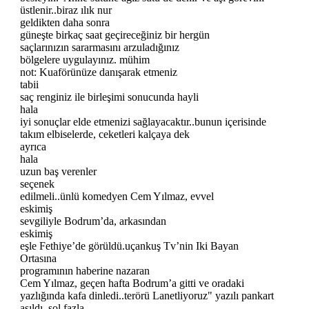
üstlenir..biraz ılık nur
geldikten daha sonra
güneşte birkaç saat geçireceğiniz bir hergün
saçlarınızın sararmasını arzuladığınız
bölgelere uygulayınız. mühim
not: Kuaförünüze danışarak etmeniz
tabii
saç renginiz ile birleşimi sonucunda hayli
hala
iyi sonuçlar elde etmenizi sağlayacaktır..bunun içerisinde
takım elbiselerde, ceketleri kalçaya dek
ayrıca
hala
uzun baş verenler
seçenek
edilmeli..ünlü komedyen Cem Yılmaz, evvel
eskimiş
sevgiliyle Bodrum’da, arkasından
eskimiş
eşle Fethiye’de görüldü.uçankuş Tv’nin Iki Bayan
Ortasına
programının haberine nazaran
Cem Yılmaz, geçen hafta Bodrum’a gitti ve oradaki
yazlığında kafa dinledi..terörü Lanetliyoruz" yazılı pankart
asıldı..sol fazla