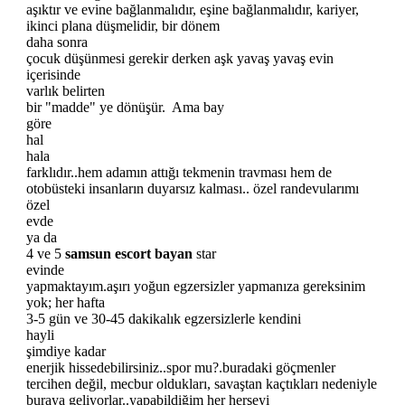
aşıktır ve evine bağlanmalıdır, eşine bağlanmalıdır, kariyer,
ikinci plana düşmelidir, bir dönem
daha sonra
çocuk düşünmesi gerekir derken aşk yavaş yavaş evin
içerisinde
varlık belirten
bir "madde" ye dönüşür. Ama bay
göre
hal
hala
farklıdır..hem adamın attığı tekmenin travması hem de
otobüsteki insanların duyarsız kalması.. özel randevularımı
özel
evde
ya da
4 ve 5
samsun escort bayan
star
evinde
yapmaktayım.aşırı yoğun egzersizler yapmanıza gereksinim
yok; her hafta
3-5 gün ve 30-45 dakikalık egzersizlerle kendini
hayli
şimdiye kadar
enerjik hissedebilirsiniz..spor mu?.buradaki göçmenler
tercihen değil, mecbur oldukları, savaştan kaçtıkları nedeniyle
buraya geliyorlar..yapabildiğim her herşeyi