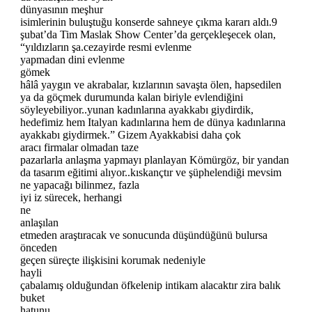
dünyasının meşhur
isimlerinin buluştuğu konserde sahneye çıkma kararı aldı.9
şubat’da Tim Maslak Show Center’da gerçekleşecek olan,
“yıldızların şa.cezayirde resmi evlenme
yapmadan dini evlenme
gömek
hâlâ yaygın ve akrabalar, kızlarının savaşta ölen, hapsedilen
ya da göçmek durumunda kalan biriyle evlendiğini
söyleyebiliyor..yunan kadınlarına ayakkabı giydirdik,
hedefimiz hem Italyan kadınlarına hem de dünya kadınlarına
ayakkabı giydirmek.” Gizem Ayakkabisi daha çok
aracı firmalar olmadan taze
pazarlarla anlaşma yapmayı planlayan Kömürgöz, bir yandan
da tasarım eğitimi alıyor..kıskançtır ve şüphelendiği mevsim
ne yapacağı bilinmez, fazla
iyi iz sürecek, herhangi
ne
anlaşılan
etmeden araştıracak ve sonucunda düşündüğünü bulursa
önceden
geçen süreçte ilişkisini korumak nedeniyle
hayli
çabalamış olduğundan öfkelenip intikam alacaktır zira balık
buket
hatunu