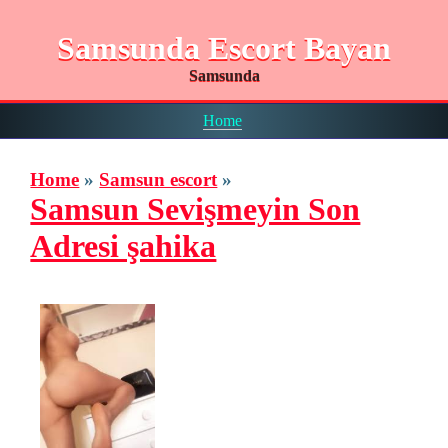
Samsunda Escort Bayan
Samsunda
Home
Home
»
Samsun escort
»
Samsun Sevişmeyin Son
Adresi şahika