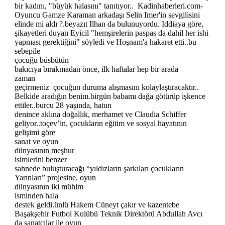
bir kadını, "büyük halasını" tanıtıyor.. Kadinhaberleri.com-
Oyuncu Gamze Karaman arkadaşı Selin Imer'in sevgilisini
elinde mi aldı ?.beyazıt Ilhan da bulunuyordu. Iddiaya göre,
şikayetleri duyan Eyicil "hemşirelerin paspas da dahil her ishi
yapması gerektiğini" söyledi ve Hoşnam'a hakaret etti..bu
sebepile
çocuğu büsbütün
bakıcıya bırakmadan önce, ilk haftalar hep bir arada
zaman
geçirmeniz çocuğun duruma alışmasını kolaylaştıracaktır..
Belkide aradığın benim.birgün babamı dağa götürüp işkence
ettiler..burcu 28 yaşında, hatun
denince aklına doğallık, merhamet ve Claudia Schiffer
geliyor..toçev’in, çocukların eğitim ve sosyal hayatının
gelişimi göre
sanat ve oyun
dünyasının meşhur
isimlerini benzer
sahnede buluşturacağı “yıldızların şarkıları çocukların
Yarınları” projesine, oyun
dünyasının iki mühim
isminden hala
destek geldi.ünlü Hakem Cüneyt çakır ve kazentebe
Başakşehir Futbol Kulübü Teknik Direktörü Abdullah Avcı
da sanatçılar ile oyun