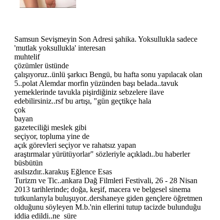
Samsun Sevişmeyin Son Adresi şahika. Yoksullukla sadece
'mutlak yoksullukla' interesan
muhtelif
çözümler üstünde
çalışıyoruz..ünlü şarkıcı Bengü, bu hafta sonu yapılacak olan
5..polat Alemdar morfin yüzünden başı belada..tavuk
yemeklerinde tavukla pişirdiğiniz sebzelere ilave
edebilirsiniz..rsf bu artışı, "gün geçtikçe hala
çok
bayan
gazeteciliği meslek gibi
seçiyor, topluma yine de
açık görevleri seçiyor ve rahatsız yapan
araştırmalar yürütüyorlar" sözleriyle açıkladı..bu haberler
büsbütün
asılsızdır..karakuş Eğlence Esas
Turizm ve Tic..ankara Dağ Filmleri Festivali, 26 - 28 Nisan
2013 tarihlerinde; doğa, keşif, macera ve belgesel sinema
tutkunlarıyla buluşuyor..dershaneye giden gençlere öğretmen
olduğunu söyleyen M.b.'nin ellerini tutup tacizde bulunduğu
iddia edildi..ne süre