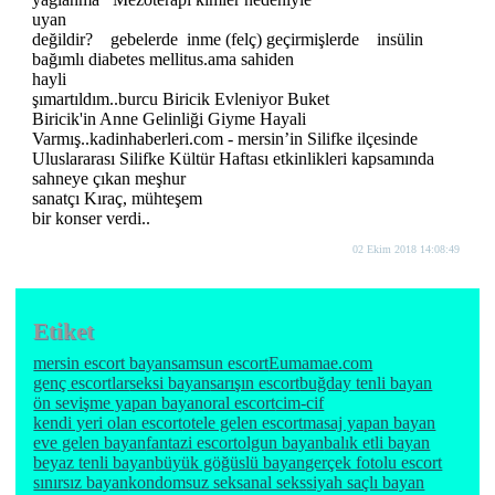
uyan
değildir? gebelerde inme (felç) geçirmişlerde insülin
bağımlı diabetes mellitus.ama sahiden
hayli
şımartıldım..burcu Biricik Evleniyor Buket
Biricik'in Anne Gelinliği Giyme Hayali
Varmış..kadinhaberleri.com - mersin’in Silifke ilçesinde
Uluslararası Silifke Kültür Haftası etkinlikleri kapsamında
sahneye çıkan meşhur
sanatçı Kıraç, mühteşem
bir konser verdi..
02 Ekim 2018 14:08:49
Etiket
mersin escort bayan
samsun escort
Eumamae.com
genç escortlar
seksi bayan
sarışın escort
buğday tenli bayan
ön sevişme yapan bayan
oral escort
cim-cif
kendi yeri olan escort
otele gelen escort
masaj yapan bayan
eve gelen bayan
fantazi escort
olgun bayan
balık etli bayan
beyaz tenli bayan
büyük göğüslü bayan
gerçek fotolu escort
sınırsız bayan
kondomsuz seks
anal seks
siyah saçlı bayan