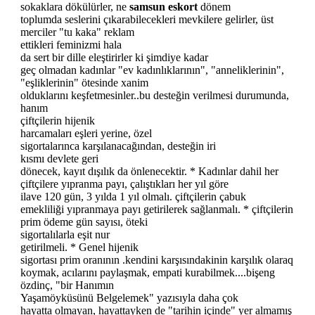
sokaklara dökülürler, ne
samsun eskort
dönem
toplumda seslerini çıkarabilecekleri mevkilere gelirler, üst
merciler "tu kaka" reklam
ettikleri feminizmi hala
da sert bir dille eleştirirler ki şimdiye kadar
geç olmadan kadınlar "ev kadınlıklarının", "anneliklerinin",
"eşliklerinin" ötesinde xanim
olduklarını keşfetmesinler..bu desteğin verilmesi durumunda,
hanım
çiftçilerin hijenik
harcamaları eşleri yerine, özel
sigortalarınca karşılanacağından, desteğin iri
kısmı devlete geri
dönecek, kayıt dışılık da önlenecektir. * Kadınlar dahil her
çiftçilere yıpranma payı, çalıştıkları her yıl göre
ilave 120 gün, 3 yılda 1 yıl olmalı. çiftçilerin çabuk
emekliliği yıpranmaya payı getirilerek sağlanmalı. * çiftçilerin
prim ödeme gün sayısı, öteki
sigortalılarla eşit nur
getirilmeli. * Genel hijenik
sigortası prim oranının .kendini karşısındakinin karşılık olaraq
koymak, acılarını paylaşmak, empati kurabilmek....bişeng
özdinç, "bir Hanımın
Yaşamöyküsünü Belgelemek" yazısıyla daha çok
hayatta olmayan, hayattayken de "tarihin içinde" yer almamış