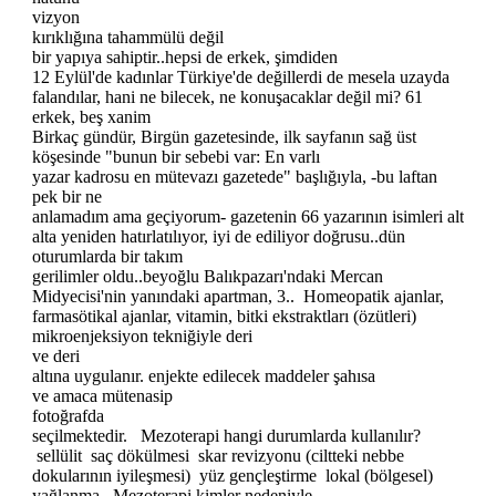
vizyon
kırıklığına tahammülü değil
bir yapıya sahiptir..hepsi de erkek, şimdiden
12 Eylül'de kadınlar Türkiye'de değillerdi de mesela uzayda
falandılar, hani ne bilecek, ne konuşacaklar değil mi? 61
erkek, beş xanim
Birkaç gündür, Birgün gazetesinde, ilk sayfanın sağ üst
köşesinde "bunun bir sebebi var: En varlı
yazar kadrosu en mütevazı gazetede" başlığıyla, -bu laftan
pek bir ne
anlamadım ama geçiyorum- gazetenin 66 yazarının isimleri alt
alta yeniden hatırlatılıyor, iyi de ediliyor doğrusu..dün
oturumlarda bir takım
gerilimler oldu..beyoğlu Balıkpazarı'ndaki Mercan
Midyecisi'nin yanındaki apartman, 3.. Homeopatik ajanlar,
farmasötikal ajanlar, vitamin, bitki ekstraktları (özütleri)
mikroenjeksiyon tekniğiyle deri
ve deri
altına uygulanır. enjekte edilecek maddeler şahısa
ve amaca mütenasip
fotoğrafda
seçilmektedir. Mezoterapi hangi durumlarda kullanılır?
sellülit saç dökülmesi skar revizyonu (ciltteki nebbe
dokularının iyileşmesi) yüz gençleştirme lokal (bölgesel)
yağlanma Mezoterapi kimler nedeniyle