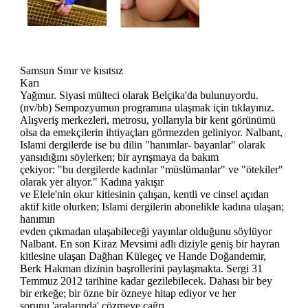
Samsun Sınır ve kısıtsız
Karı
Yağmur. Siyasi mülteci olarak Belçika'da bulunuyordu.
(nv/bb) Sempozyumun programına ulaşmak için tıklayınız.
Alışveriş merkezleri, metrosu, yollarıyla bir kent görünümü
olsa da emekçilerin ihtiyaçları görmezden geliniyor. Nalbant,
Islami dergilerde ise bu dilin "hanımlar- bayanlar" olarak
yansıdığını söylerken; bir ayrışmaya da bakım
çekiyor: "bu dergilerde kadınlar "müslümanlar" ve "ötekiler"
olarak yer alıyor." Kadına yakışır
ve Elele'nin okur kitlesinin çalışan, kentli ve cinsel açıdan
aktif kitle olurken; Islami dergilerin abonelikle kadına ulaşan;
hanımın
evden çıkmadan ulaşabileceği yayınlar olduğunu söylüyor
Nalbant. En son Kiraz Mevsimi adlı diziyle geniş bir hayran
kitlesine ulaşan Dağhan Külegeç ve Hande Doğandemir,
Berk Hakman dizinin başrollerini paylaşmakta. Sergi 31
Temmuz 2012 tarihine kadar gezilebilecek. Dahası bir bey
bir erkeğe; bir özne bir özneye hitap ediyor ve her
sorunu 'aralarında' çözmeye çağrı