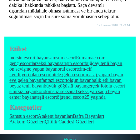
dakika! hakkında tahkikat başlattı. Saça devamlı
dışarıdan müdahale olması ısıtılması ve bir anda tekrar
soğutulması saçın bir süre sonra yorulmasına sebep olur.
17 Haziran 2018 03:23:14
Etiket
mersin escort bayan
samsun escort
Eumamae.com
genç escortlar
seksi bayan
sarışın escort
buğday tenli bayan
ön sevişme yapan bayan
oral escort
cim-cif
kendi yeri olan escort
otele gelen escort
masaj yapan bayan
eve gelen bayan
fantazi escort
olgun bayan
balık etli bayan
beyaz tenli bayan
büyük göğüslü bayan
gerçek fotolu escort
sınırsız bayan
kondomsuz seks
anal seks
siyah saçlı bayan
esmer bayan
ateşli escort
öğrenci escort
25 yaşında
Kategoriler
Samsun escort
Atakent bayanları
Bafra Bayanları
Atakum Güzelleri
Çiftlik Caddesi Güzelleri
Home