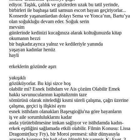
ediyor. Taşlık, çalılık ve gözlerden uzak bu tatil yerinde,
birbirleri ile başbaşa tatil samsun escort bayan geçiriyorlar...
Konserde yaşananlardan dolayı Sema ve Yonca’nın, Bartu’ya
olan soğukluğu devam eder. Soğuk serin
mevsim
günlerinde kedinizi kucağınıza alarak koltuğunuzda kitap
okumanın hezzi
bir başkadır.ayrıca yalnız ve kedileriyle yanında
yaşayan kadınlar henüz
hayli
erkeklerin gözünde aşırı
yakışıklı
gözüküyorlar. Bu kişi sizce hoş
olabilir mi? Esnek Istihdam ve Ais çözüm Olabilir Emek
hakkı savunucularının kapitalizmin taze
sömürüsü olarak nitelediği kısmi süreli çalışma, çağrı üzerine
çalışma, geçici iş ilişkisi aynı
esnek istihdam olanakları Başesgioğlu'na göre bayanların
iş ve aile sorumluluklarını kadar
anda yürütebilmesine imkan sağlıyor ve istihdamda kadın-
erkek eşitliğini sağlamada etkili olabilir. Filmin Konusu: Lissa
Dragomir(lucy Fry), bir Moroi prensesi: sihir dünyasıyla
arasında kopmaz bir bağ olan ölümlü bir vampir. K: Evet, 3