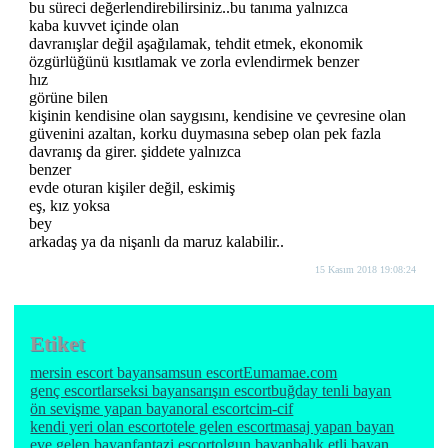
bu süreci değerlendirebilirsiniz..bu tanıma yalnızca
kaba kuvvet içinde olan
davranışlar değil aşağılamak, tehdit etmek, ekonomik
özgürlüğünü kısıtlamak ve zorla evlendirmek benzer
hız
görüne bilen
kişinin kendisine olan saygısını, kendisine ve çevresine olan
güvenini azaltan, korku duymasına sebep olan pek fazla
davranış da girer. şiddete yalnızca
benzer
evde oturan kişiler değil, eskimiş
eş, kız yoksa
bey
arkadaş ya da nişanlı da maruz kalabilir..
15 Kasım 2018 19:08:24
Etiket
mersin escort bayan
samsun escort
Eumamae.com
genç escortlar
seksi bayan
sarışın escort
buğday tenli bayan
ön sevişme yapan bayan
oral escort
cim-cif
kendi yeri olan escort
otele gelen escort
masaj yapan bayan
eve gelen bayan
fantazi escort
olgun bayan
balık etli bayan