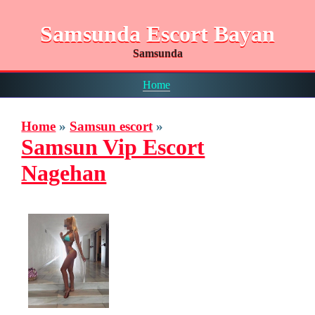
Samsunda Escort Bayan
Samsunda
Home
Home
»
Samsun escort
»
Samsun Vip Escort
Nagehan