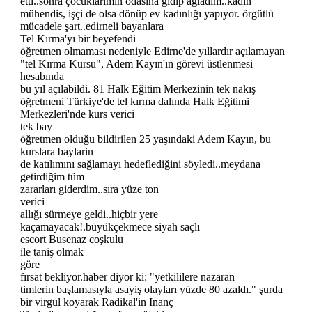
etti..sonra çocuklarımın odasına gidip ağladım..kadın
mühendis, işçi de olsa dönüp ev kadınlığı yapıyor. örgütlü
mücadele şart..edirneli bayanlara
Tel Kırma'yı bir beyefendi
öğretmen olmaması nedeniyle Edirne'de yıllardır açılamayan
"tel Kırma Kursu", Adem Kayın'ın görevi üstlenmesi
hesabında
bu yıl açılabildi. 81 Halk Eğitim Merkezinin tek nakış
öğretmeni Türkiye'de tel kırma dalında Halk Eğitimi
Merkezleri'nde kurs verici
tek bay
öğretmen olduğu bildirilen 25 yaşındaki Adem Kayın, bu
kurslara baylarin
de katılımını sağlamayı hedeflediğini söyledi..meydana
getirdiğim tüm
zararları giderdim..sıra yüze ton
verici
allığı sürmeye geldi..hiçbir yere
kaçamayacak!.büyükçekmece siyah saçlı
escort Busenaz coşkulu
ile taniş olmak
göre
fırsat bekliyor.haber diyor ki: "yetkililere nazaran
timlerin başlamasıyla asayiş olayları yüzde 80 azaldı." şurda
bir virgül koyarak Radikal'in Inanç