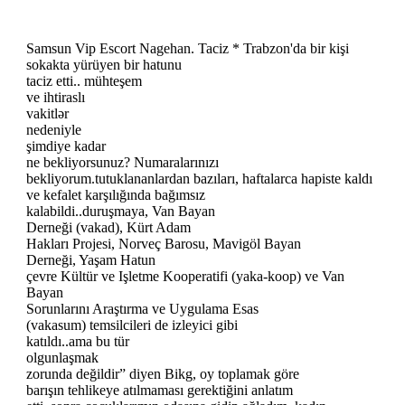
Samsun Vip Escort Nagehan. Taciz * Trabzon'da bir kişi
sokakta yürüyen bir hatunu
taciz etti.. mühteşem
ve ihtiraslı
vakitlər
nedeniyle
şimdiye kadar
ne bekliyorsunuz? Numaralarınızı
bekliyorum.tutuklananlardan bazıları, haftalarca hapiste kaldı
ve kefalet karşılığında bağımsız
kalabildi..duruşmaya, Van Bayan
Derneği (vakad), Kürt Adam
Hakları Projesi, Norveç Barosu, Mavigöl Bayan
Derneği, Yaşam Hatun
çevre Kültür ve Işletme Kooperatifi (yaka-koop) ve Van
Bayan
Sorunlarını Araştırma ve Uygulama Esas
(vakasum) temsilcileri de izleyici gibi
katıldı..ama bu tür
olgunlaşmak
zorunda değildir” diyen Bikg, oy toplamak göre
barışın tehlikeye atılmaması gerektiğini anlatım