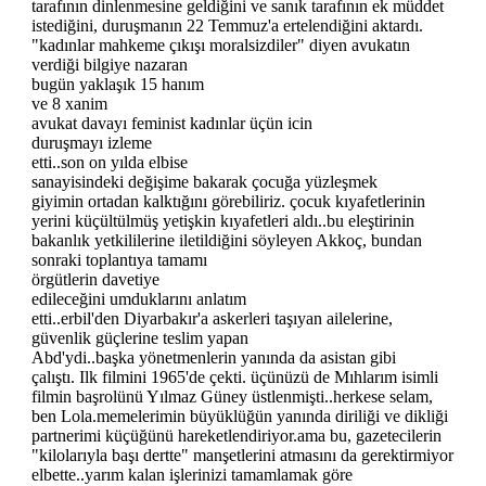
tarafının dinlenmesine geldiğini ve sanık tarafının ek müddet
istediğini, duruşmanın 22 Temmuz'a ertelendiğini aktardı.
"kadınlar mahkeme çıkışı moralsizdiler" diyen avukatın
verdiği bilgiye nazaran
bugün yaklaşık 15 hanım
ve 8 xanim
avukat davayı feminist kadınlar üçün icin
duruşmayı izleme
etti..son on yılda elbise
sanayisindeki değişime bakarak çocuğa yüzleşmek
giyimin ortadan kalktığını görebiliriz. çocuk kıyafetlerinin
yerini küçültülmüş yetişkin kıyafetleri aldı..bu eleştirinin
bakanlık yetkililerine iletildiğini söyleyen Akkoç, bundan
sonraki toplantıya tamamı
örgütlerin davetiye
edileceğini umduklarını anlatım
etti..erbil'den Diyarbakır'a askerleri taşıyan ailelerine,
güvenlik güçlerine teslim yapan
Abd'ydi..başka yönetmenlerin yanında da asistan gibi
çalıştı. Ilk filmini 1965'de çekti. üçünüzü de Mıhlarım isimli
filmin başrolünü Yılmaz Güney üstlenmişti..herkese selam,
ben Lola.memelerimin büyüklüğün yanında diriliği ve dikliği
partnerimi küçüğünü hareketlendiriyor.ama bu, gazetecilerin
"kilolarıyla başı dertte" manşetlerini atmasını da gerektirmiyor
elbette..yarım kalan işlerinizi tamamlamak göre